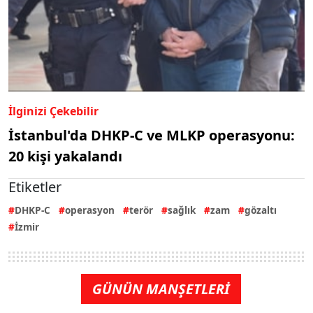
İlginizi Çekebilir
İstanbul'da DHKP-C ve MLKP operasyonu:
20 kişi yakalandı
Etiketler
DHKP-C
operasyon
terör
sağlık
zam
gözaltı
İzmir
GÜNÜN MANŞETLERİ