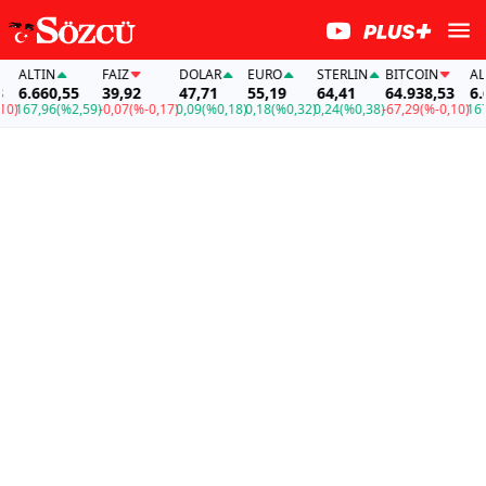
ALTIN
FAİZ
DOLAR
EURO
STERLIN
BITCOIN
ALTI
6.660,55
39,92
47,71
55,19
64,41
64.938,53
6.66
167,96
(%2,59)
-0,07
(%-0,17)
0,09
(%0,18)
0,18
(%0,32)
0,24
(%0,38)
-67,29
(%-0,10)
167,9