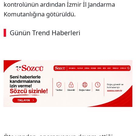
kontrolünün ardından İzmir İl Jandarma
Komutanlığına götürüldü.
Günün Trend Haberleri
00:02
/ 09:15
Sesi Aç