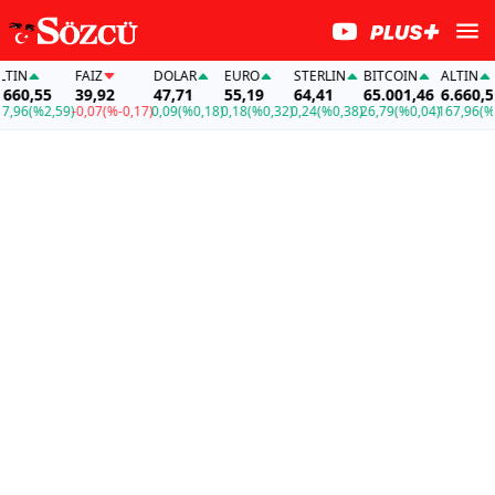
N
FAİZ
DOLAR
EURO
STERLIN
BITCOIN
ALTIN
0,55
39,92
47,71
55,19
64,41
65.001,46
6.660,55
6
(%2,59)
-0,07
(%-0,17)
0,09
(%0,18)
0,18
(%0,32)
0,24
(%0,38)
26,79
(%0,04)
167,96
(%2,5