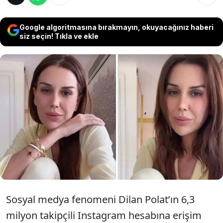
Google algoritmasına bırakmayın, okuyacağınız haberi
siz seçin! Tıkla ve ekle
Instagram hesabına erişim engeli getirilen
Dilan Polat, kısa süreli sessizliğin ardından
yedek hesabını yeniden aktif hale getirdi.
Hesabın adını değiştiren Polat’ın yeni
hamlesi dikkat çekti.
Sosyal medya fenomeni Dilan Polat’ın 6,3
milyon takipçili Instagram hesabına erişim