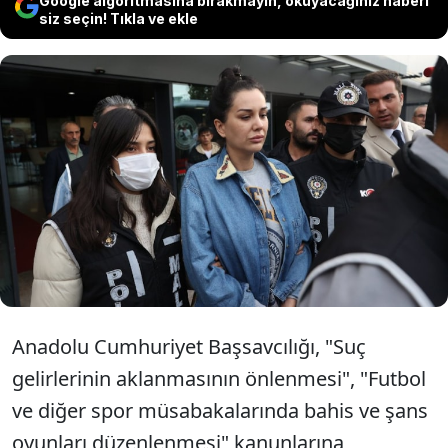
Google algoritmasına bırakmayın, okuyacağınız haberi
siz seçin! Tıkla ve ekle
Kendini kesici aletle yaraladığı öne
sürülen Dilan Polat'ın Adli Tıp
Kurumu'na sevk edilmesine karar
verildi.
Anadolu Cumhuriyet Başsavcılığı, "Suç
gelirlerinin aklanmasının önlenmesi", "Futbol
ve diğer spor müsabakalarında bahis ve şans
oyunları düzenlenmesi" kanunlarına