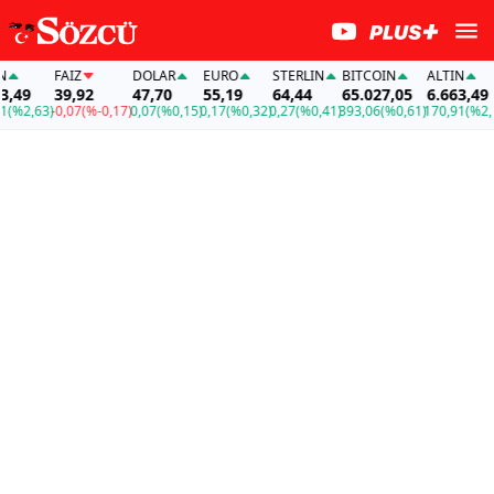
FAİZ
DOLAR
EURO
STERLIN
BITCOIN
ALTIN
F
9
39,92
47,70
55,19
64,44
65.027,05
6.663,49
3
2,63)
-0,07
(%-0,17)
0,07
(%0,15)
0,17
(%0,32)
0,27
(%0,41)
393,06
(%0,61)
170,91
(%2,63)
-