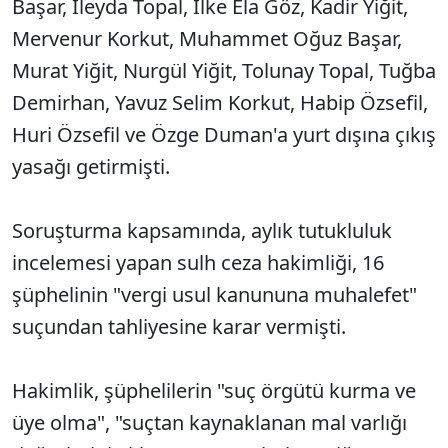
Başar, İleyda Topal, İlke Ela Göz, Kadir Yiğit,
Mervenur Korkut, Muhammet Oğuz Başar,
Murat Yiğit, Nurgül Yiğit, Tolunay Topal, Tuğba
Demirhan, Yavuz Selim Korkut, Habip Özsefil,
Huri Özsefil ve Özge Duman'a yurt dışına çıkış
yasağı getirmişti.
Soruşturma kapsamında, aylık tutukluluk
incelemesi yapan sulh ceza hakimliği, 16
şüphelinin "vergi usul kanununa muhalefet"
suçundan tahliyesine karar vermişti.
Hakimlik, şüphelilerin "suç örgütü kurma ve
üye olma", "suçtan kaynaklanan mal varlığı