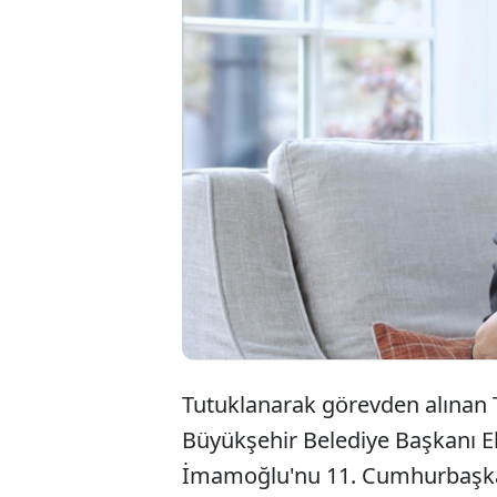
Ekrem
sayıd
görüş
çıktı.
Tutuklanarak görevden alınan Tü
Büyükşehir Belediye Başkanı 
İmamoğlu'nu 11. Cumhurbaşkan