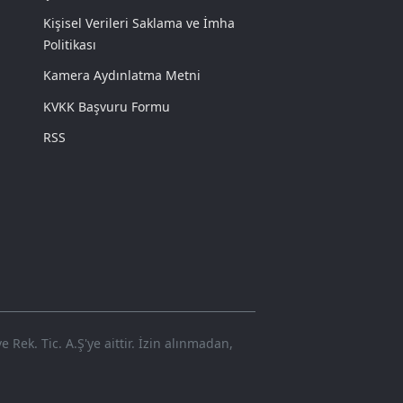
Kişisel Verileri Saklama ve İmha
Politikası
Kamera Aydınlatma Metni
KVKK Başvuru Formu
RSS
Rek. Tic. A.Ş'ye aittir. İzin alınmadan,