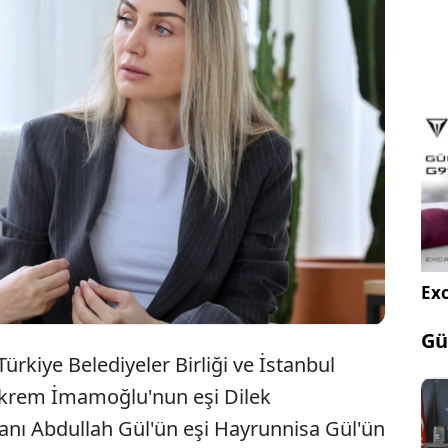
 İmamoğlu'nu tutuklanmasının ardından çok
a isim dayanışma için Dilek İmamoğlu ile
ürken dayanışma telefonlarından sürpriz bir isim
Exc
Gü
rkiye Belediyeler Birliği ve İstanbul
Ekrem İmamoğlu'nun eşi Dilek
ı Abdullah Gül'ün eşi Hayrunnisa Gül'ün