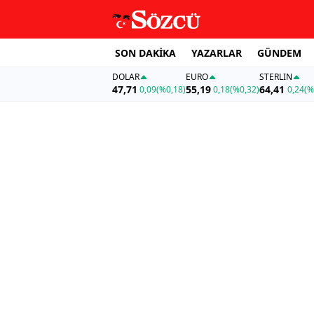
SON DAKİKA
YAZARLAR
GÜNDEM
DOLAR
EURO
STERLIN
47,71
55,19
64,41
0,09
(%0,18)
0,18
(%0,32)
0,24
(%