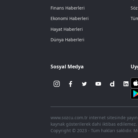
Finans Haberleri
Söz
Ekonomi Haberleri
Tüm
Hayat Haberleri
Dünya Haberleri
Sosyal Medya
Uy
www.sozcu.com.tr internet sitesinde yayınla
kaynak gösterilerek dahi iktibas edilemez.
Copyright © 2023 - Tüm hakları saklıdır. Me