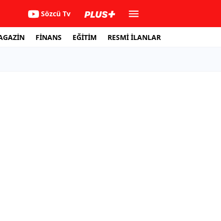
Sözcü Tv
AGAZİN
FİNANS
EĞİTİM
RESMİ İLANLAR