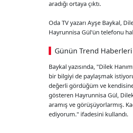
aradığı ortaya çıktı.
Oda TV yazarı Ayşe Baykal, Di
Hayrunnisa Gül'ün telefonu hak
ABERİ OKU
➜
Günün Trend Haberleri
00:02
/ 08:15
Baykal yazısında, "Dilek Hanım
bir bilgiyi de paylaşmak istiyor
değerli gördüğüm ve kendisine 
gösteren Hayrunnisa Gül, Dile
aramış ve görüşüyorlarmış. Kad
ediyorum." ifadesini kullandı.