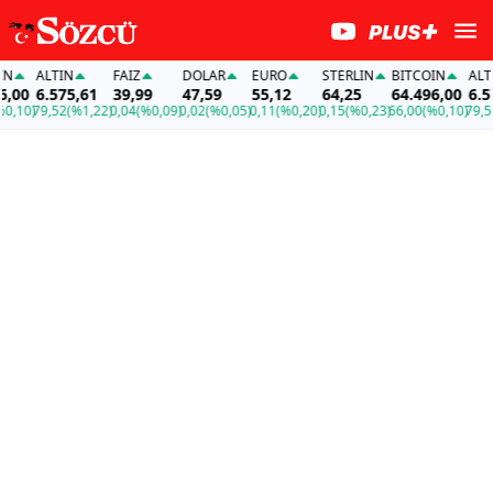
ALTIN
FAİZ
DOLAR
EURO
STERLIN
BITCOIN
ALTIN
00
6.575,61
39,99
47,59
55,12
64,25
64.496,00
6.575
10)
79,52
(%1,22)
0,04
(%0,09)
0,02
(%0,05)
0,11
(%0,20)
0,15
(%0,23)
66,00
(%0,10)
79,52
(