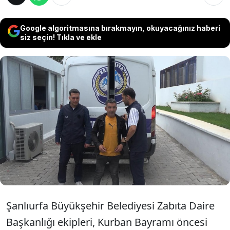
Google algoritmasına bırakmayın, okuyacağınız haberi
siz seçin! Tıkla ve ekle
Şanlıurfa’da zabıta ekiplerinin otogarda
düzenlediği dilenci denetimlerinde
yakalanan bir kişinin üzerinden 117 bin 661
TL ele geçirildi. Paranın dilencilik yoluyla
toplandığı değerlendiriliyor
Şanlıurfa Büyükşehir Belediyesi Zabıta Daire
Başkanlığı ekipleri, Kurban Bayramı öncesi