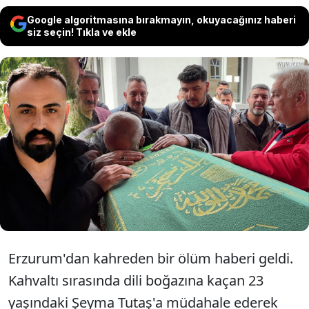
Google algoritmasına bırakmayın, okuyacağınız haberi
siz seçin! Tıkla ve ekle
Erzurum'da dili boğazına kaçan
kardeşini kurtaran Ömer Tutaş'ın kalbi
dayanmadı. Tutaş, kalp krizi geçirerek
hayatını kaybetti.
Erzurum'dan kahreden bir ölüm haberi geldi.
Kahvaltı sırasında dili boğazına kaçan 23
yaşındaki Şeyma Tutaş'a müdahale ederek