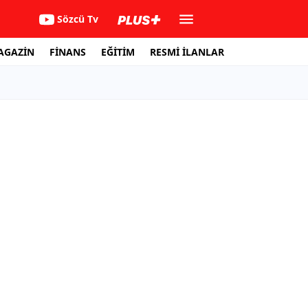
Sözcü Tv
AGAZİN
FİNANS
EĞİTİM
RESMİ İLANLAR