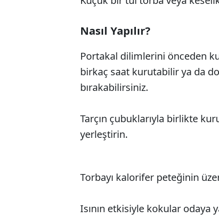
Küçük bir tül torba veya keseli
Nasıl Yapılır?
Portakal dilimlerini önceden ku
birkaç saat kurutabilir ya da 
bırakabilirsiniz.
Tarçın çubuklarıyla birlikte kur
yerleştirin.
Torbayı kalorifer peteğinin üze
Isının etkisiyle kokular odaya ya