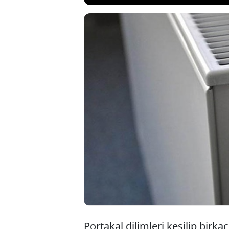
Kış kendini hi
evdeki ferahlı
dilimlerinin 
da evin havası
Portakal dilimleri kesilip birka