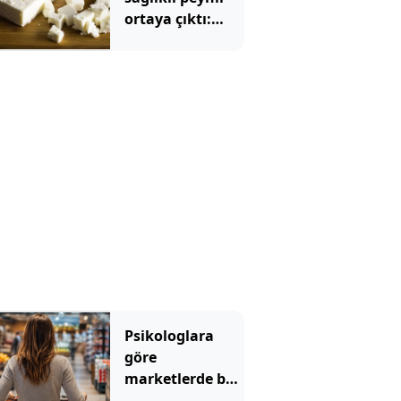
ortaya çıktı:
Ezine veya
tulum değil
Psikologlara
göre
marketlerde bu
yüzden müzik