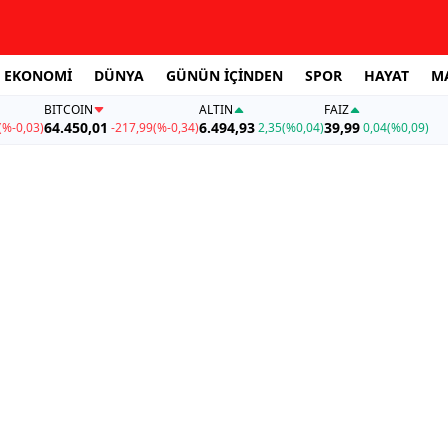
EKONOMİ
DÜNYA
GÜNÜN İÇİNDEN
SPOR
HAYAT
M
BITCOIN
ALTIN
FAİZ
64.450,01
6.494,93
39,99
(%-0,03)
-217,99
(%-0,34)
2,35
(%0,04)
0,04
(%0,09)