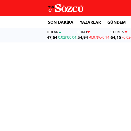
SON DAKİKA
YAZARLAR
GÜNDEM
DOLAR
EURO
STERLIN
47,64
54,94
64,15
0,02
(%0,04)
-0,07
(%-0,14)
-0,02