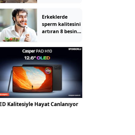
çalıyormuş
Erkeklerde
sperm kalitesini
artıran 8 besin
maddesi
D Kalitesiyle Hayat Canlanıyor