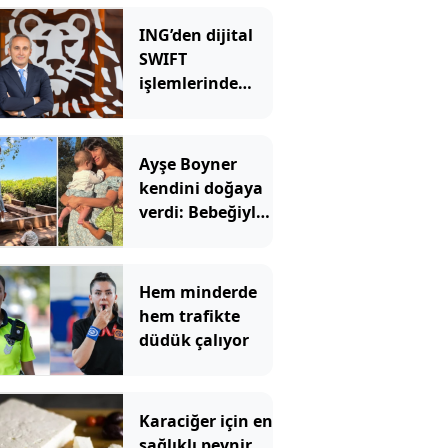
ING’den dijital
SWIFT
işlemlerinde
masrafsız
dönem
Ayşe Boyner
kendini doğaya
verdi: Bebeğiyle
bahçede meyve
topladı
Hem minderde
hem trafikte
düdük çalıyor
Karaciğer için en
sağlıklı peynir