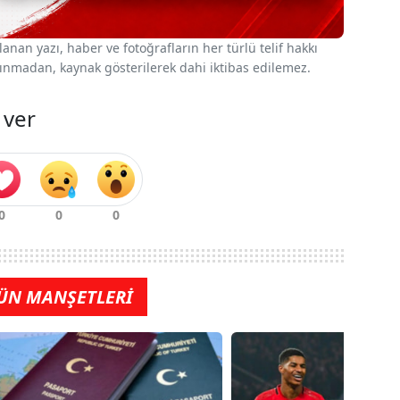
nan yazı, haber ve fotoğrafların her türlü telif hakkı
 alınmadan, kaynak gösterilerek dahi iktibas edilemez.
 ver
ÜN MANŞETLERİ