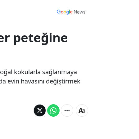
fer peteğine
k doğal kokularla sağlanmaya
u da evin havasını değiştirmek