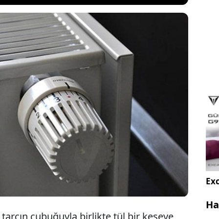
ssettirmeye başladı. Camlar artık daha az açılıyor,
k doğal kokularla sağlanmaya çalışılıyor. Portal
kesilip birkaç tarçın çubuğuyla hazırlanan bu koku
nı değiştirmek için hazırlanmayı bekliyor.
Exc
Ha
ç tarçın çubuğuyla birlikte tül bir keseye