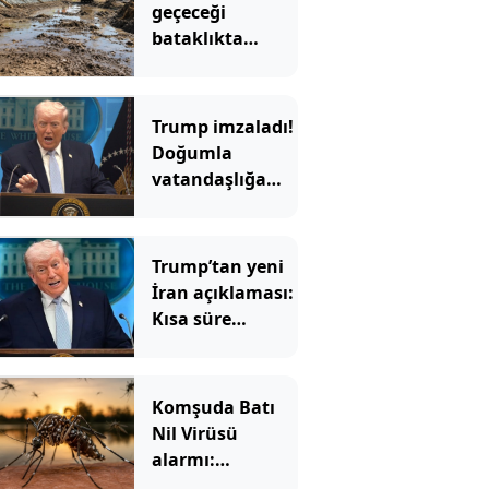
geçeceği
bataklıkta
binlerce yıllık
hazine bulundu
Trump imzaladı!
Doğumla
vatandaşlığa
yeni
kısıtlamalar
Trump’tan yeni
İran açıklaması:
Kısa süre
içinde…
Komşuda Batı
Nil Virüsü
alarmı:
Sivrisineklerden