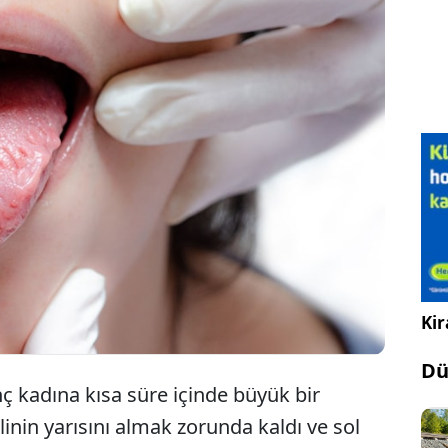
an 30 yaşındaki Grace Brand, dilinin kenarında hafif
ğinde bunun yoğun iş temposu nedeniyle strese bağlı
eceğini düşündü. Ancak ağrı, altı hafta boyunca
k şiddetlendi. Yapılan kontroller sonucunda
 dil kanseri teşhisi konuldu.
Kir
Dü
ç kadına kısa süre içinde büyük bir
linin yarısını almak zorunda kaldı ve sol