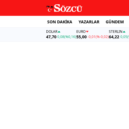
SON DAKİKA
YAZARLAR
GÜNDEM
DOLAR
EURO
STERLIN
47,70
55,00
64,22
0,08
(%0,16)
-0,01
(%-0,02)
0,05
(