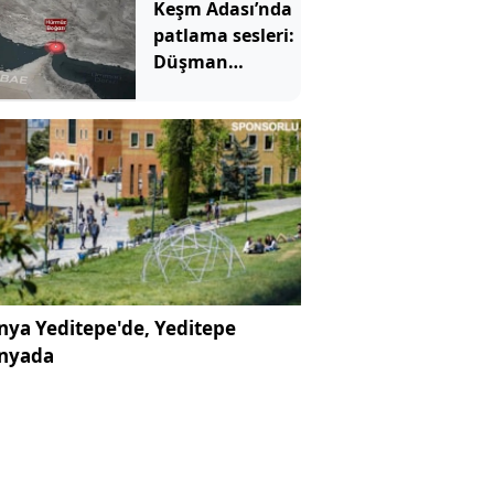
Keşm Adası’nda
patlama sesleri:
Düşman
hedeflerine
saldırdık
ya Yeditepe'de, Yeditepe
nyada