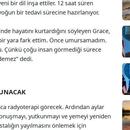
ni bir dil inşa ettiler. 12 saat süren
oğun bir tedavi sürecine hazırlanıyor.
inde hayatını kurtardığını söyleyen Grace,
lı bir yara fark ettim. Önce umursamadım.
u. Çünkü çoğu insan görmediği sürece
demez" dedi.
TUNACAK
nca radyoterapi görecek. Ardından aylar
 konuşmayı, yutkunmayı ve yemeyi yeniden
stalığın yayılmasını önlemek için