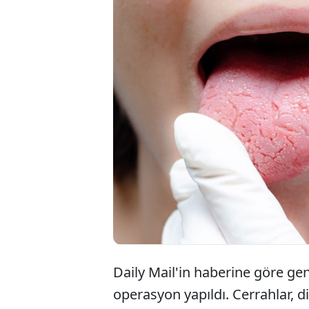
İngiltere'de yaşay
bir ağrı hissetti
oluşabilmiş olabil
geçmedi ve gidere
Grace'e ikinci evre
Daily Mail'in haberine göre gen
operasyon yapıldı. Cerrahlar, di