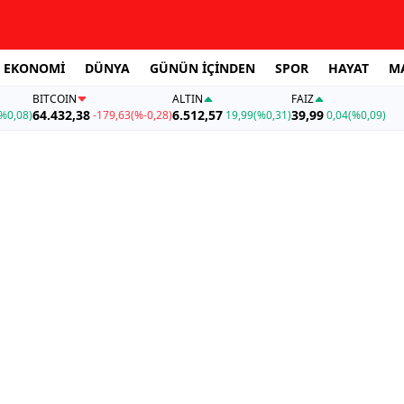
EKONOMİ
DÜNYA
GÜNÜN İÇİNDEN
SPOR
HAYAT
M
BITCOIN
ALTIN
FAİZ
64.432,38
6.512,57
39,99
%0,08)
-179,63
(%-0,28)
19,99
(%0,31)
0,04
(%0,09)