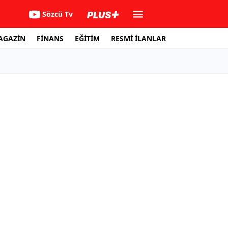
Sözcü Tv
AGAZİN
FİNANS
EĞİTİM
RESMİ İLANLAR