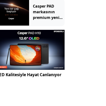
Casper PAD
markasının
premium yeni
üyesi için geri
sayım başladı
D Kalitesiyle Hayat Canlanıyor