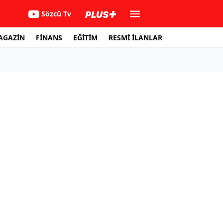
Sözcü Tv
AGAZİN
FİNANS
EĞİTİM
RESMİ İLANLAR