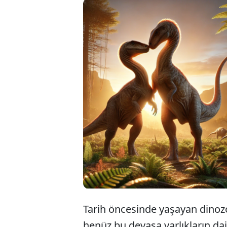
Pal
ilg
yar
Tarih öncesinde yaşayan dinozo
henüz bu devasa varlıkların dai