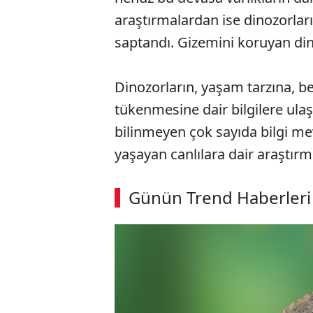
araştırmalardan ise dinozorları
saptandı. Gizemini koruyan dino
Dinozorların, yaşam tarzına, be
tükenmesine dair bilgilere ulaş
bilinmeyen çok sayıda bilgi mev
yaşayan canlılara dair araştır
ABERİ OKU
➜
Günün Trend Haberleri
SÖZCÜ SON DAKİKA