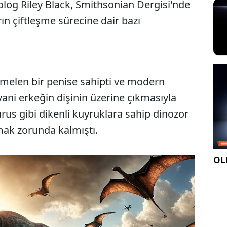
tolog Riley Black, Smithsonian Dergisi'nde
rın çiftleşme sürecine dair bazı
emelen bir penise sahipti ve modern
ani erkeğin dişinin üzerine çıkmasıyla
urus gibi dikenli kuyruklara sahip dinozor
mak zorunda kalmıştı.
OLE