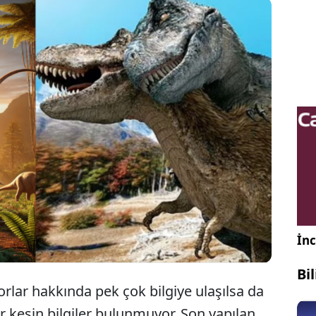
eontologlar, dinozorların cinsel yaşamına ilişkin
inç bir bilgiye ulaştı. Tarih öncesi yaşayan bu devasa
atıklar meğer böyle çiftleşiyormuş!
İnc
Bi
rlar hakkında pek çok bilgiye ulaşılsa da
r kesin bilgiler bulunmuyor. Son yapılan