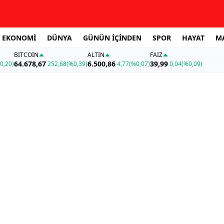
EKONOMİ
DÜNYA
GÜNÜN İÇİNDEN
SPOR
HAYAT
M
BITCOIN
ALTIN
FAİZ
64.678,67
6.500,86
39,99
0,20)
252,68
(%0,39)
4,77
(%0,07)
0,04
(%0,09)