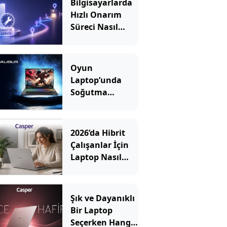
Bilgisayarlarda
Hızlı Onarım
Süreci Nasıl
İşler?
Oyun
Laptop’unda
Soğutma
Sistemi Rehberi
2026’da Hibrit
Çalışanlar İçin
Laptop Nasıl
Seçilir? Hangi
Özellikler
Önemli?
Şık ve Dayanıklı
Bir Laptop
Seçerken Hangi