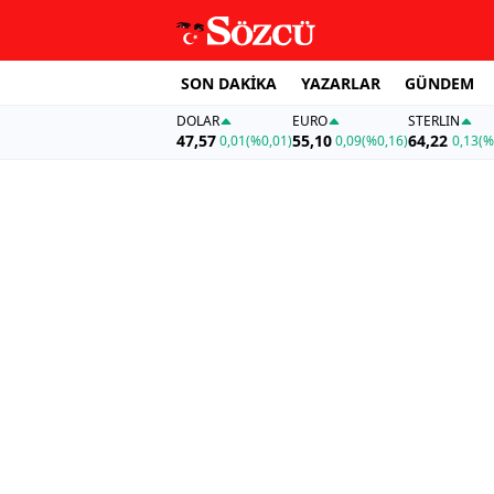
SON DAKİKA
YAZARLAR
GÜNDEM
DOLAR
EURO
STERLIN
47,57
55,10
64,22
0,01
(%0,01)
0,09
(%0,16)
0,13
(%