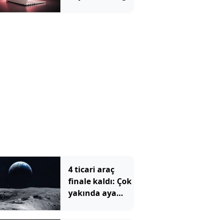
Özelliklere
Bakılmalı?
4 ticari araç
finale kaldı: Çok
yakında aya
gidecekler