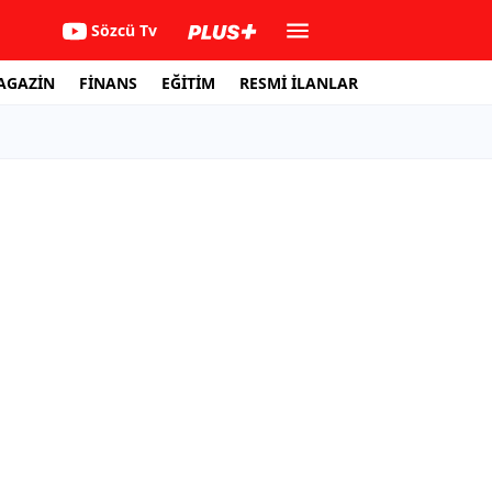
Sözcü Tv
AGAZİN
FİNANS
EĞİTİM
RESMİ İLANLAR