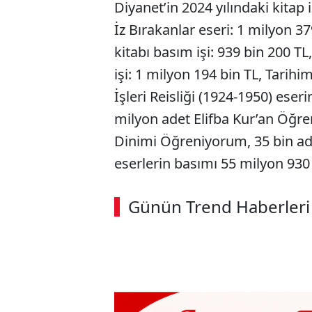
Diyanet’in 2024 yılındaki kitap 
İz Bırakanlar eseri: 1 milyon 3
kitabı basım işi: 939 bin 200 TL
işi: 1 milyon 194 bin TL, Tarihi
İşleri Reisliği (1924-1950) eser
milyon adet Elifba Kur’an Öğre
Dinimi Öğreniyorum, 35 bin adet
eserlerin basımı 55 milyon 930 
ABERİ OKU
➜
Günün Trend Haberleri
00:02
/ 02:14