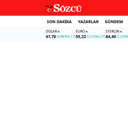
SON DAKİKA
YAZARLAR
GÜNDEM
DOLAR
EURO
STERLIN
47,70
55,22
64,40
0,08
(%0,17)
0,21
(%0,37)
0,23
(%