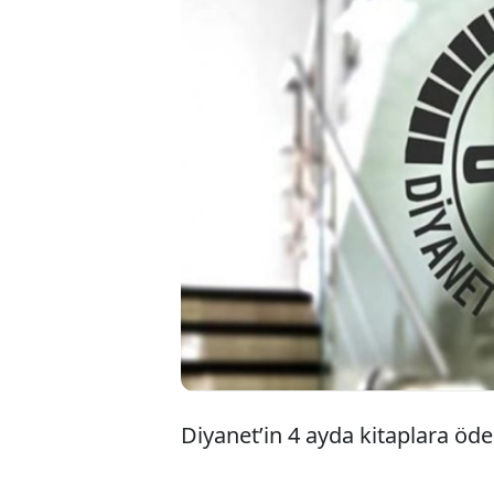
2024 yılındaki 91
bırakan Diyanet İ
daha ekledi. 2024
ödeme yapan Başk
bin TL ödeyerek 
Diyanet’in 4 ayda kitaplara öded