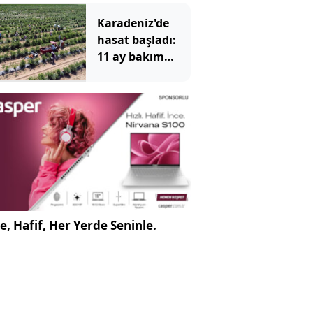
önünde
metrelerce
Karadeniz'de
sürükledi
hasat başladı:
11 ay bakım
yapıp 1 ay
topluyorlar
e, Hafif, Her Yerde Seninle.