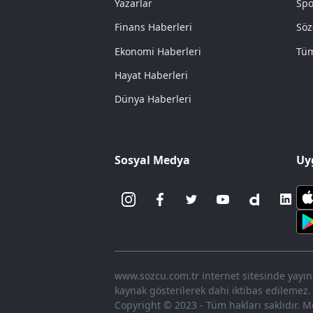
Yazarlar
Spo
Finans Haberleri
Söz
Ekonomi Haberleri
Tüm
Hayat Haberleri
Dünya Haberleri
Sosyal Medya
Uy
www.sozcu.com.tr internet sitesinde yayınla
kaynak gösterilerek dahi iktibas edilemez.
Copyright © 2023 - Tüm hakları saklıdır. Me