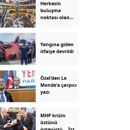
Herkesin
buluşma
noktası olan
ünlü AVM
2027'ye kadar
kapatıldı
Yangına giden
itfaiye devrildi
Özel'den Le
Monde'a çarpıcı
yazı
MHP krizin
üstünü
örtmüştü... İzzet