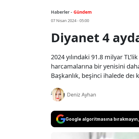
Haberler -
Gündem
07 Nisan 2024 - 05:00
Diyanet 4 ayda
2024 yılındaki 91.8 milyar TL’li
harcamalarına bir yenisini daha
Başkanlık, beşinci ihalede deı 
Deniz Ayhan
Google algoritmasına bırakmayın, 