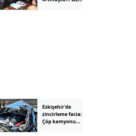
Ulvi Yönter'den
'imza' yerine
'mesaj' geldi
Eskişehir'de
zincirleme facia:
Çöp kamyonu
savurdu, TIR