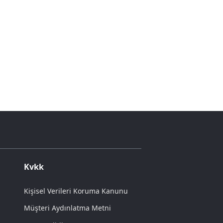
Kvkk
Kişisel Verileri Koruma Kanunu
Müşteri Aydınlatma Metni