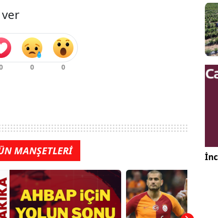
 ver
ÜN MANŞETLERİ
İnc