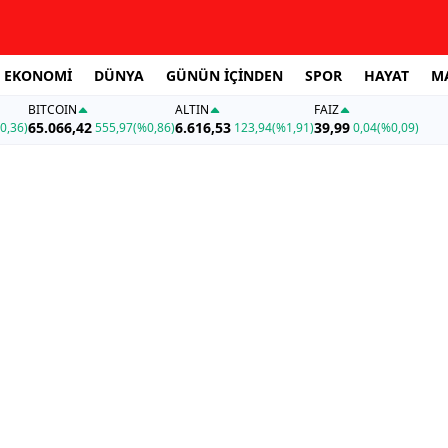
EKONOMİ
DÜNYA
GÜNÜN İÇİNDEN
SPOR
HAYAT
M
BITCOIN
ALTIN
FAİZ
65.066,42
6.616,53
39,99
0,36)
555,97
(%0,86)
123,94
(%1,91)
0,04
(%0,09)