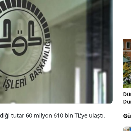
.8 milyar TL’lik bütçesiyle 6 Bakanlığı geride
şleri Başkanlığı, fahiş harcamalarına bir yenisini
 yılında 4 ayrı kitap ihalesine 4 milyon 680 bin TL
anlık, beşinci ihalede deı kitaplara 55 milyon 930
rekor kıracak.
Dün
Dü
iği tutar 60 milyon 610 bin TL’ye ulaştı.
Gü