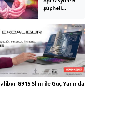
operasyon: 6
şüpheli
tutuklandı
alibur G915 Slim ile Güç Yanında