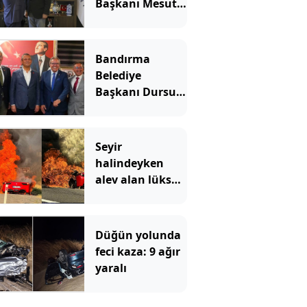
Başkanı Mesut
Günay Yeni
Parti'ye geçti
Bandırma
Belediye
Başkanı Dursun
Mirza Yeni
Parti'ye katıldı
Seyir
halindeyken
alev alan lüks
otomobil
kullanılmaz
hale geldi
Düğün yolunda
feci kaza: 9 ağır
yaralı