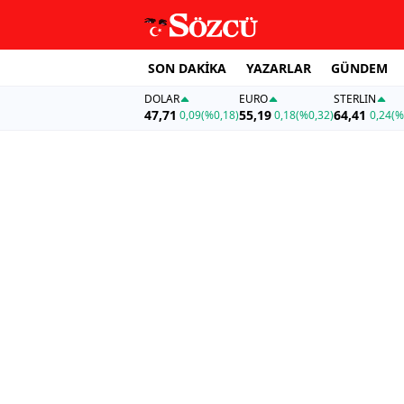
SON DAKİKA
YAZARLAR
GÜNDEM
DOLAR
EURO
STERLIN
47,71
55,19
64,41
0,09
(%0,18)
0,18
(%0,32)
0,24
(%