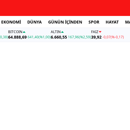
EKONOMİ
DÜNYA
GÜNÜN İÇİNDEN
SPOR
HAYAT
M
BITCOIN
ALTIN
FAİZ
64.888,69
6.660,55
39,92
0,38)
641,40
(%1,00)
167,96
(%2,59)
-0,07
(%-0,17)