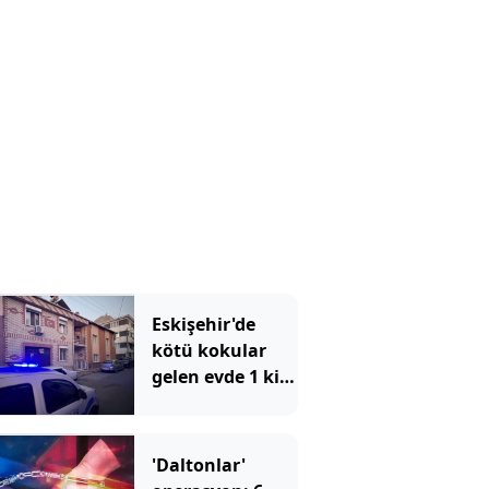
Eskişehir'de
kötü kokular
gelen evde 1 kişi
ölü bulundu
'Daltonlar'