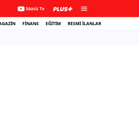
Sözcü Tv
AGAZİN
FİNANS
EĞİTİM
RESMİ İLANLAR