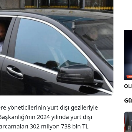
yle birçok bakanlığı kıskandıran Diyanet, yurt dışı
leriyle de gündemde. Erbaş gibi üst düzey
l de bu yılın ilk ayı bitmeden on binlerce kilometre
ı.
OLE
Gü
e yöneticilerinin yurt dışı gezileriyle
şkanlığı’nın 2024 yılında yurt dışı
harcamaları 302 milyon 738 bin TL