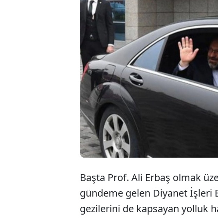
Bütçesi
seyahat
persone
yol yapt
Başta
Prof. Ali Erbaş olmak üzer
gündeme gelen Diyanet İşleri Ba
gezilerini de kapsayan yolluk 