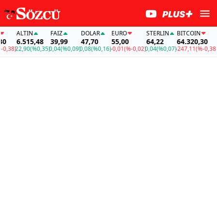
ALTIN
FAİZ
DOLAR
EURO
STERLIN
BITCOIN
AL
6.515,48
39,99
47,70
55,00
64,22
64.320,30
6.
38)
22,90
(%0,35)
0,04
(%0,09)
0,08
(%0,16)
-0,01
(%-0,02)
0,04
(%0,07)
-247,11
(%-0,38)
22,