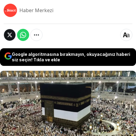
Haber Merkezi
Google algoritmasına bırakmayın, okuyacağınız haberi
siz seçin! Tıkla ve ekle
Diyanet İşleri Başkanlığı’nda hac
görevlendirmelerine ilişkin ortaya atılan iddialar
kurum içinde tartışma yarattı. Bazı personelin
yıllar içinde defalarca Suudi Arabistan’a
gönderildiği, aralarında yönetici yakınlarının da
bulunduğu bazı isimlerin kurasız şekilde hacca
götürüldüğü öne sürüldü.