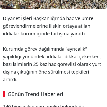
Diyanet İşleri Başkanlığı’nda hac ve umre
görevlendirmelerine ilişkin ortaya atılan
iddialar kurum içinde tartışma yarattı.
Kurumda görev dağılımında “ayrıcalık”
yapıldığı yönündeki iddialar dikkat çekerken,
bazı isimlerin 25 kez hac görevlisi olarak yurt
dışına çıktığının öne sürülmesi tepkileri
artırdı.
Günün Trend Haberleri
00:02
/ 09:08
140 bine yakın personelin bulunduğu