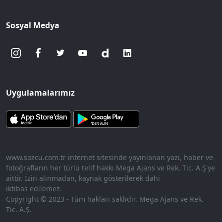
Sosyal Medya
Uygulamalarımız
www.sozcu.com.tr internet sitesinde yayınlanan yazı, haber ve
fotoğrafların her türlü telif hakkı Mega Ajans ve Rek. Tic. A.Ş'ye
aittir. İzin alınmadan, kaynak gösterilerek dahi
iktibas edilemez.
Copyright © 2023 - Tüm hakları saklıdır. Mega Ajans ve Rek.
Tic. A.Ş.