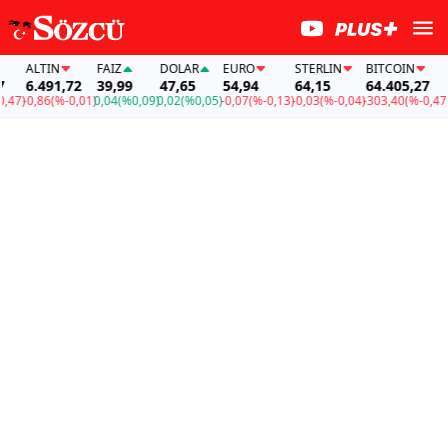
ALTIN
FAİZ
DOLAR
EURO
STERLIN
BITCOIN
A
6.491,72
39,99
47,65
54,94
64,15
64.405,27
6
7)
-0,86
(%-0,01)
0,04
(%0,09)
0,02
(%0,05)
-0,07
(%-0,13)
-0,03
(%-0,04)
-303,40
(%-0,47)
-0