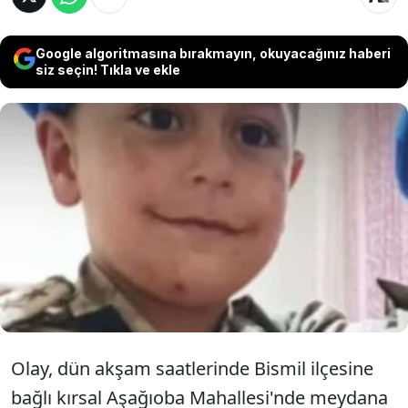
Google algoritmasına bırakmayın, okuyacağınız haberi
siz seçin! Tıkla ve ekle
Diyarbakır'ın Bismil ilçesinde, evde
buldukları silahla oynayan dokuz
yaşındaki ikiz kardeşlerden biri, silahın
kazara ateş alması sonucu yaşamını
yitirdi.
Olay, dün akşam saatlerinde Bismil ilçesine
bağlı kırsal Aşağıoba Mahallesi'nde meydana