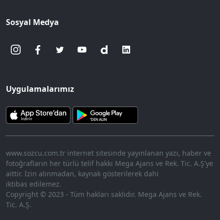
Sosyal Medya
Uygulamalarımız
www.sozcu.com.tr internet sitesinde yayınlanan yazı, haber ve
fotoğrafların her türlü telif hakkı Mega Ajans ve Rek. Tic. A.Ş'ye
aittir. İzin alınmadan, kaynak gösterilerek dahi
iktibas edilemez.
Copyright © 2023 - Tüm hakları saklıdır. Mega Ajans ve Rek.
Tic. A.Ş.