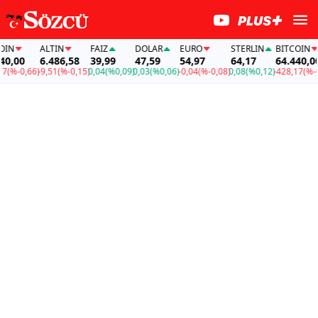
N
ALTIN
FAİZ
DOLAR
EURO
STERLIN
BITCOIN
,00
6.486,58
39,99
47,59
54,97
64,17
64.440,00
(%-0,66)
-9,51
(%-0,15)
0,04
(%0,09)
0,03
(%0,06)
-0,04
(%-0,08)
0,08
(%0,12)
-428,17
(%-0,6