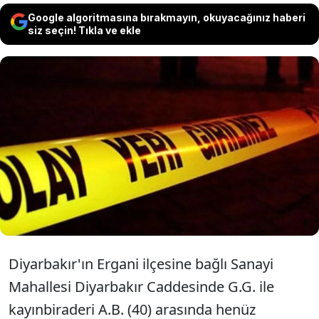
Google algoritmasına bırakmayın, okuyacağınız haberi
siz seçin! Tıkla ve ekle
Diyarbakır Ergani'de yolda karşılaşan G.G.
ile kayınbiraderi A.B. arasında tartışma
çıktı. Tartışmanın büyümesiyle çıkan silahlı
kavgada A.B. ağır yaralandı.
Diyarbakır'ın Ergani ilçesine bağlı Sanayi
Mahallesi Diyarbakır Caddesinde G.G. ile
kayınbiraderi A.B. (40) arasında henüz