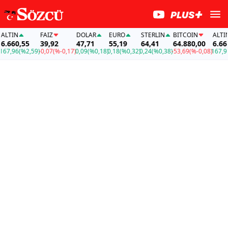
LTIN
FAİZ
DOLAR
EURO
STERLIN
BITCOIN
ALTIN
.660,55
39,92
47,71
55,19
64,41
64.880,00
6.660,
7,96
(%2,59)
-0,07
(%-0,17)
0,09
(%0,18)
0,18
(%0,32)
0,24
(%0,38)
-53,69
(%-0,08)
167,96
(