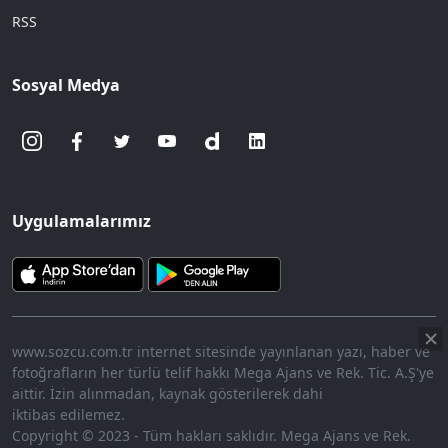
RSS
Sosyal Medya
Uygulamalarımız
www.sozcu.com.tr internet sitesinde yayınlanan yazı, haber ve
fotoğrafların her türlü telif hakkı Mega Ajans ve Rek. Tic. A.Ş'ye
aittir. İzin alınmadan, kaynak gösterilerek dahi
iktibas edilemez.
Copyright © 2023 - Tüm hakları saklıdır. Mega Ajans ve Rek.