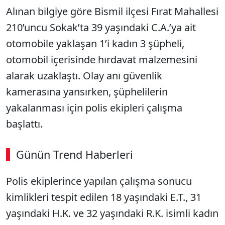
Alınan bilgiye göre Bismil ilçesi Fırat Mahallesi
210’uncu Sokak’ta 39 yaşındaki C.A.’ya ait
otomobile yaklaşan 1’i kadın 3 şüpheli,
otomobil içerisinde hırdavat malzemesini
alarak uzaklaştı. Olay anı güvenlik
kamerasına yansırken, şüphelilerin
yakalanması için polis ekipleri çalışma
başlattı.
Günün Trend Haberleri
00:02
/ 08:06
Polis ekiplerince yapılan çalışma sonucu
Sesi Aç
kimlikleri tespit edilen 18 yaşındaki E.T., 31
yaşındaki H.K. ve 32 yaşındaki R.K. isimli kadın