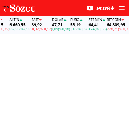
ALTIN
FAİZ
DOLAR
EURO
STERLIN
BITCOIN
A
6.660,55
39,92
47,71
55,19
64,41
64.809,95
6
35)
167,96
(%2,59)
-0,07
(%-0,17)
0,09
(%0,18)
0,18
(%0,32)
0,24
(%0,38)
-228,71
(%-0,35)
1