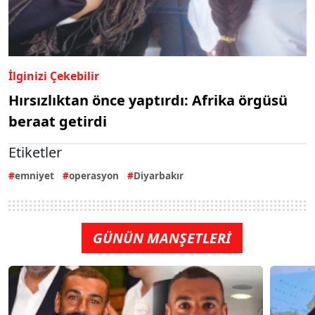
İlginizi Çekebilir
Hırsızlıktan önce yaptırdı: Afrika örgüsü
beraat getirdi
Etiketler
emniyet
operasyon
Diyarbakır
GÜNÜN MANŞETLERİ