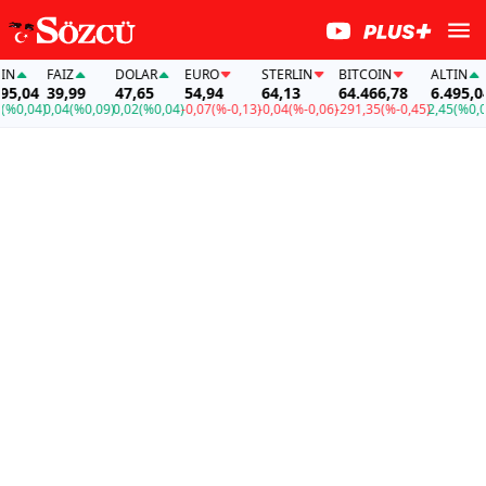
FAİZ
DOLAR
EURO
STERLIN
BITCOIN
ALTIN
,04
39,99
47,65
54,94
64,13
64.466,78
6.495,04
0,04)
0,04
(%0,09)
0,02
(%0,04)
-0,07
(%-0,13)
-0,04
(%-0,06)
-291,35
(%-0,45)
2,45
(%0,04)
0