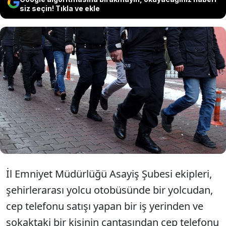
siz seçin! Tıkla ve ekle
Diyarbakır'da düzenlenen bir
operasyonda, hırsızlık suçlamasıyla
10 şüpheli tutuklandı.
İl Emniyet Müdürlüğü Asayiş Şubesi ekipleri,
şehirlerarası yolcu otobüsünde bir yolcudan,
cep telefonu satışı yapan bir iş yerinden ve
sokaktaki bir kişinin çantasından cep telefonu