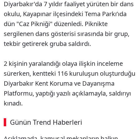
Diyarbakır'da 7 yıldır faaliyet yürüten bir dans
okulu, Kayapınar ilçesindeki Tema Parkı’ıda
dün "Caz Pikniği" düzenledi. Piknikte
sergilenen dans gösterisi sırasında bir grup,
tekbir getirerek gruba saldırdı.
2 kişinin yaralandığı olaya ilişkin inceleme
sürerken, kentteki 116 kuruluşun oluşturduğu
Diyarbakır Kent Koruma ve Dayanışma
Platformu, yaptığı yazılı açıklamayla, saldırıyı
kınadı.
Günün Trend Haberleri
00:02
/ 03:53
Açıklamada, kamusal mekanların halkın