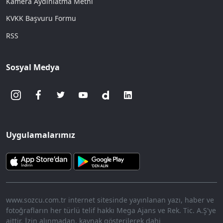
Kamera Aydınlatma Metni
KVKK Başvuru Formu
RSS
Sosyal Medya
Uygulamalarımız
www.sozcu.com.tr internet sitesinde yayınlanan yazı, haber ve
fotoğrafların her türlü telif hakkı Mega Ajans ve Rek. Tic. A.Ş'ye
aittir. İzin alınmadan, kaynak gösterilerek dahi