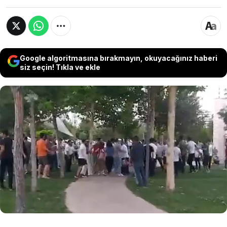
Google algoritmasına bırakmayın, okuyacağınız haberi
siz seçin! Tıkla ve ekle
Diyarbakır’da faaliyet gösteren bir dans
okulunun üyeleri parkta düzenledikleri etkinlik
sırasında, bir grubun tekbirli saldırısına uğradı.
Diyarbakır Kent Koruma ve Dayanışma
Platformu saldırıyı kınayarak "kentimizin birlikte
yaşam kültürüne zarar veren saldırılara sessiz
kalmayacağız” dedi.