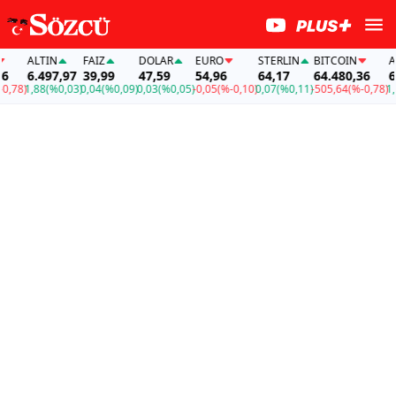
ALTIN
FAİZ
DOLAR
EURO
STERLIN
BITCOIN
ALT
6.497,97
39,99
47,59
54,96
64,17
64.480,36
6.4
78)
1,88
(%0,03)
0,04
(%0,09)
0,03
(%0,05)
-0,05
(%-0,10)
0,07
(%0,11)
-505,64
(%-0,78)
1,88