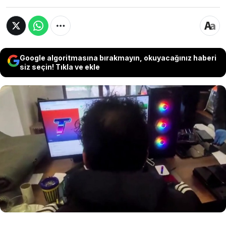
Google algoritmasına bırakmayın, okuyacağınız haberi
siz seçin! Tıkla ve ekle
Diyarbakır’da yasa dışı bahis ve sanal kumar
siteleri üzerinden elde edilen paraların
transferine aracılık ettikleri belirlenen 24
şüpheli, düzenlenen operasyonla yakalanarak
tutuklandı. Şüphelilerin hesaplarındaki işlem
hacminin yaklaşık 6,9 milyar TL olduğu ortaya
çıktı.