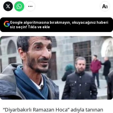
Google algoritmasına bırakmayın, okuyacağınız haberi
siz seçin! Tıkla ve ekle
Fatih'te, sosyal medyada 'Diyarbakırlı
Ramazan Hoca' olarak tanınan Ramazan
Pişkin'i işlettiği çay ocağında bıçaklayarak
öldürdüğü iddiasıyla yargılanan sanığın
cezası açıklandı.
“Diyarbakırlı Ramazan Hoca” adıyla tanınan