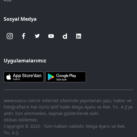
Sosyal Medya
Uygulamalarımız
www.sozcu.com.tr internet sitesinde yayınlanan yazı, haber ve
fotoğrafların her türlü telif hakkı Mega Ajans ve Rek. Tic. A.Ş'ye
aittir. İzin alınmadan, kaynak gösterilerek dahi
iktibas edilemez.
Copyright © 2023 - Tüm hakları saklıdır. Mega Ajans ve Rek.
Tic. A.Ş.