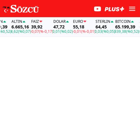
ALTIN
FAİZ
DOLAR
EURO
STERLIN
BITCOIN
ALTI
6.665,16
39,92
47,72
55,18
64,45
65.199,39
6.66
2)
4,62
(%0,07)
-0,07
(%-0,17)
0,01
(%0,02)
-0,01
(%-0,01)
0,03
(%0,05)
339,38
(%0,52)
4,62
(