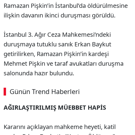
Ramazan Pişkin’in İstanbul’da öldürülmesine
ilişkin davanın ikinci duruşması görüldü.
İstanbul 3. Ağır Ceza Mahkemesi’ndeki
duruşmaya tutuklu sanık Erkan Baykut
getirilirken, Ramazan Pişkin’in kardeşi
Mehmet Pişkin ve taraf avukatları duruşma
salonunda hazır bulundu.
Günün Trend Haberleri
00:03
/ 06:57
AĞIRLAŞTIRILMIŞ MÜEBBET HAPİS
Sesi Aç
Kararını açıklayan mahkeme heyeti, katil