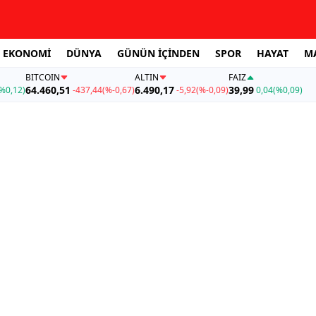
EKONOMİ
DÜNYA
GÜNÜN İÇİNDEN
SPOR
HAYAT
M
BITCOIN
ALTIN
FAİZ
64.460,51
6.490,17
39,99
%0,12)
-437,44
(%-0,67)
-5,92
(%-0,09)
0,04
(%0,09)