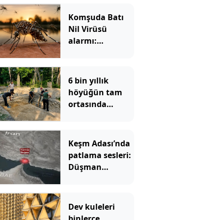
Komşuda Batı
Nil Virüsü
alarmı:
Sivrisineklerden
yayılıyor, vaka
sayısı hızla
6 bin yıllık
artıyor
höyüğün tam
ortasında
bulundu:
Yıllardır kimse
fark etmemiş
Keşm Adası’nda
patlama sesleri:
Düşman
hedeflerine
saldırdık
Dev kuleleri
binlerce