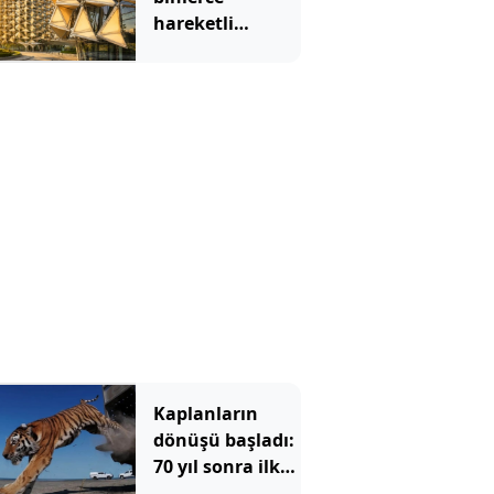
hareketli
panelle sardılar:
Kavurucu sıcağı
geri
püskürtüyor
Kaplanların
dönüşü başladı:
70 yıl sonra ilk
dişi kaplan