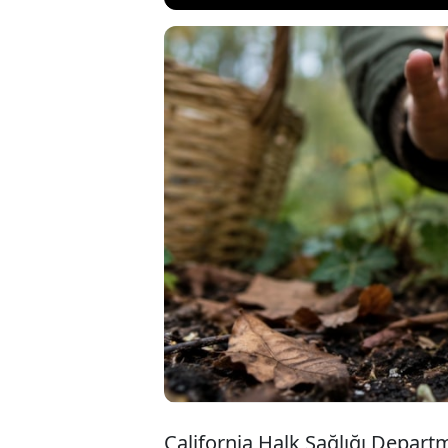
ABD'nin Californi
zehirlenme vakaları
aylarda onlarca ki
sonuçlanmasının a
mantarları tüket
California Halk Sağlığı Depart