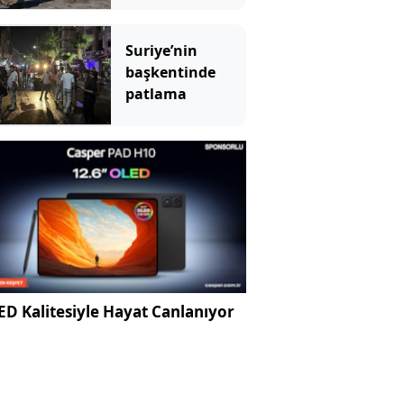
bozkıra bırakıldı
Suriye’nin
başkentinde
patlama
D Kalitesiyle Hayat Canlanıyor