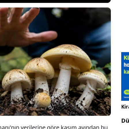
a eyaletinde yabani mantarlardan kaynaklanan
ndaki artış sağlık yetkililerini alarma geçirdi. Son
şinin zehirlenmesi ve bazı vakaların ölümle
rdından yetkililer, vatandaşlara doğadan toplanan
memeleri yönünde uyarıda bulundu.
Kir
Dü
manı'nın verilerine göre kasım ayından bu