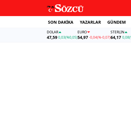
SON DAKİKA
YAZARLAR
GÜNDEM
DOLAR
EURO
STERLIN
47,59
54,97
64,17
0,03
(%0,05)
-0,04
(%-0,07)
0,08
(