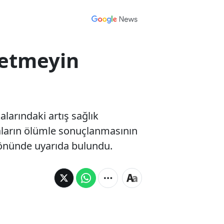
ketmeyin
arındaki artış sağlık
akaların ölümle sonuçlanmasının
yönünde uyarıda bulundu.