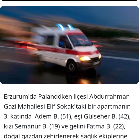
Erzurum'da, doğal gazdan
zehirlenen aynı aileden 4 kişi
tedavi altına alındı.
Erzurum'da Palandöken ilçesi Abdurrahman
Gazi Mahallesi Elif Sokak'taki bir apartmanın
3. katında Adem B. (51), eşi Gülseher B. (42),
kızı Semanur B. (19) ve gelini Fatma B. (22),
doğal gazdan zehirlenerek sağlık ekiplerine