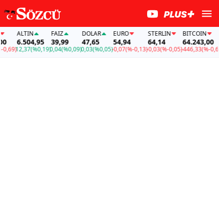
ALTIN
FAİZ
DOLAR
EURO
STERLIN
BITCOIN
6.504,95
39,99
47,65
54,94
64,14
64.243,00
,69)
12,37
(%0,19)
0,04
(%0,09)
0,03
(%0,05)
-0,07
(%-0,13)
-0,03
(%-0,05)
-446,33
(%-0,69)
1