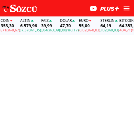
OIN
ALTIN
FAİZ
DOLAR
EURO
STERLIN
BITCOIN
53,30
6.579,96
39,99
47,70
55,00
64,19
64.353,3
71
(%-0,67)
87,37
(%1,35)
0,04
(%0,09)
0,08
(%0,17)
-0,02
(%-0,03)
0,02
(%0,03)
-434,71
(%-