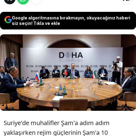
Google algoritmasına bırakmayın, okuyacağınız haberi
siz seçin! Tıkla ve ekle
Dışişleri Bakanı Hakan Fidan, Rusya
Dışişleri Bakanı Sergey Lavrov ve İran
Dışişleri Bakanı Abbas Arakçi ile Astana
Formatında Dışişleri Bakanları Toplantısı’na
katıldı.
Suriye'de muhalifler Şam'a adım adım
yaklaşırken rejim güçlerinin Şam'a 10