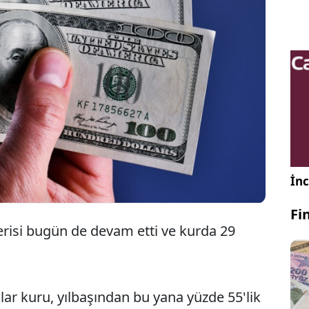
Dolar/TL'de bugün 29 sınırı da aşıldı. Kurda
yılbaşından bu yana artış oranı yüzde 55'e
ulaştı.
İnc
Fi
serisi bugün de devam etti ve kurda 29
lar kuru, yılbaşından bu yana yüzde 55'lik