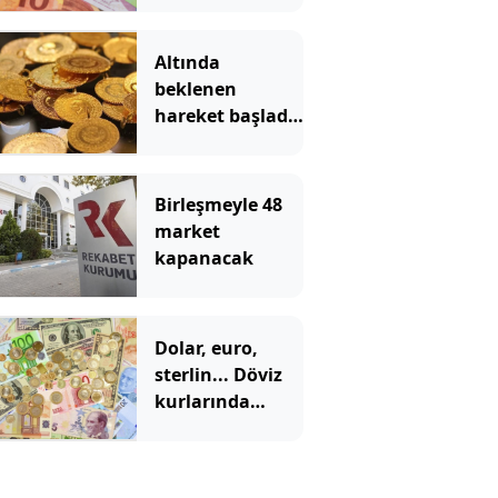
Altında
beklenen
hareket başladı!
Gram altın hızla
yükseliyor
Birleşmeyle 48
market
kapanacak
Dolar, euro,
sterlin... Döviz
kurlarında
tarihi zirve