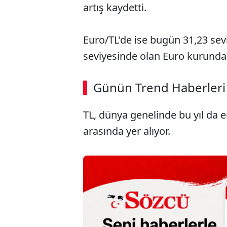
artış kaydetti.
Euro/TL'de ise bugün 31,23 sev
seviyesinde olan Euro kurundaki
ABERİ OKU
➜
Günün Trend Haberleri
00:02
/ 08:15
TL, dünya genelinde bu yıl da 
arasında yer alıyor.