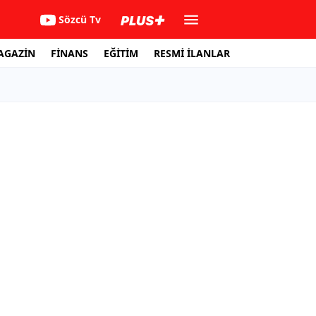
Sözcü Tv
AGAZİN
FİNANS
EĞİTİM
RESMİ İLANLAR