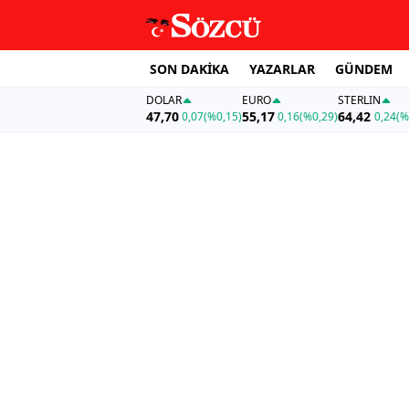
SON DAKİKA
YAZARLAR
GÜNDEM
DOLAR
EURO
STERLIN
47,70
55,17
64,42
0,07
(%0,15)
0,16
(%0,29)
0,24
(%