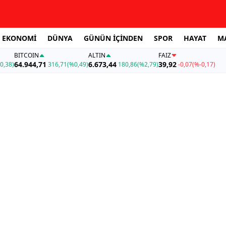
EKONOMİ
DÜNYA
GÜNÜN İÇİNDEN
SPOR
HAYAT
M
BITCOIN
ALTIN
FAİZ
64.944,71
6.673,44
39,92
0,38)
316,71
(%0,49)
180,86
(%2,79)
-0,07
(%-0,17)