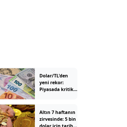
Dolar/TL'den
yeni rekor:
Piyasada kritik
48 saatlik
dönemeç
alarmı!
Altın 7 haftanın
zirvesinde: 5 bin
dolar için tarih