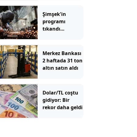
Şimşek'in
programı
tıkandı
değiştirin
Merkez Bankası
2 haftada 31 ton
altın satın aldı
Dolar/TL coştu
gidiyor: Bir
rekor daha geldi