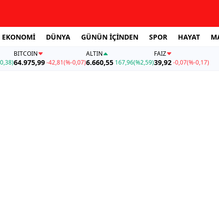
EKONOMİ
DÜNYA
GÜNÜN İÇİNDEN
SPOR
HAYAT
M
BITCOIN
ALTIN
FAİZ
64.975,99
6.660,55
39,92
0,38)
-42,81
(%-0,07)
167,96
(%2,59)
-0,07
(%-0,17)