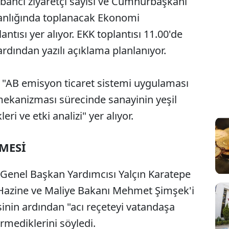
ancı ziyaretçi sayısı ve Cumhurbaşkanı
anlığında toplanacak Ekonomi
ntısı yer alıyor. EKK toplantısı 11.00'de
dından yazılı açıklama planlanıyor.
 "AB emisyon ticaret sistemi uygulaması
ekanizması sürecinde sanayinin yeşil
ri ve etki analizi" yer alıyor.
MESİ
enel Başkan Yardımcısı Yalçın Karatepe
 Hazine ve Maliye Bakanı Mehmet Şimşek'i
sinin ardından "acı reçeteyi vatandaşa
örmediklerini söyledi.