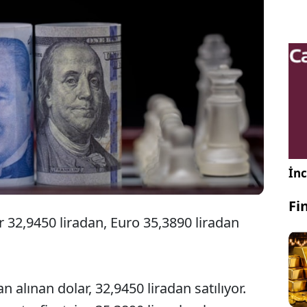
Dolar bu sabah 33 lira sınırına bir adım daha
yaklaşarak serbest piyasada güne 32,94
seviyesinden başladı.
İnc
Fi
r 32,9450 liradan, Euro 35,3890 liradan
 alınan dolar, 32,9450 liradan satılıyor.