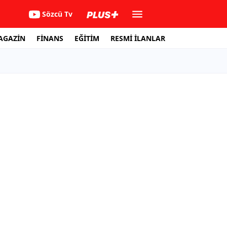
Sözcü Tv
AGAZİN
FİNANS
EĞİTİM
RESMİ İLANLAR