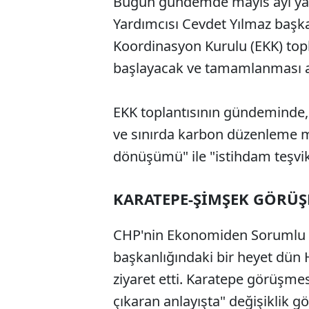
Bugün gündemde mayıs ayı yab
Yardımcısı Cevdet Yılmaz başk
Koordinasyon Kurulu (EKK) topla
başlayacak ve tamamlanması ar
EKK toplantısının gündeminde,
ve sınırda karbon düzenleme m
dönüşümü" ile "istihdam teşvikle
KARATEPE-ŞİMŞEK GÖRÜŞ
CHP'nin Ekonomiden Sorumlu G
başkanlığındaki bir heyet dün
ziyaret etti. Karatepe görüşme
çıkaran anlayışta" değişiklik g