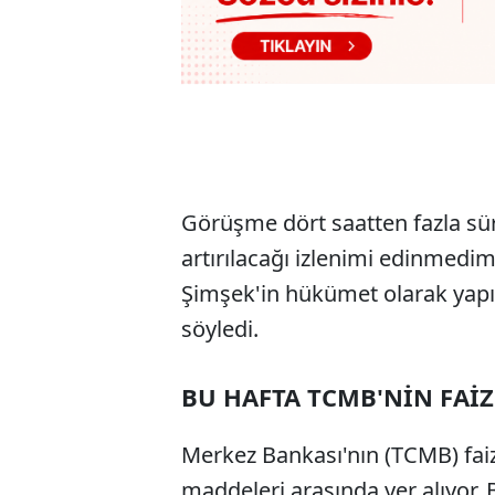
Görüşme dört saatten fazla sür
artırılacağı izlenimi edinmedi
Şimşek'in hükümet olarak yapıl
söyledi.
BU HAFTA TCMB'NİN FAİZ
Merkez Bankası'nın (TCMB) fai
maddeleri arasında yer alıyor. 