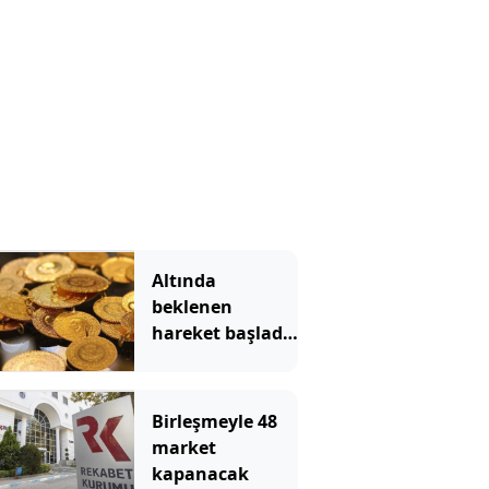
Altında
beklenen
hareket başladı!
Gram altın hızla
yükseliyor
Birleşmeyle 48
market
kapanacak