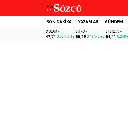
SON DAKİKA
YAZARLAR
GÜNDEM
DOLAR
EURO
STERLIN
47,71
55,19
64,41
0,09
(%0,18)
0,18
(%0,32)
0,24
(%