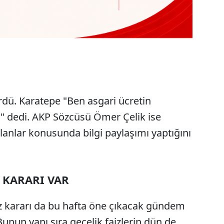
dü. Karatepe "Ben asgari ücretin
m" dedi. AKP Sözcüsü Ömer Çelik ise
anlar konusunda bilgi paylaşımı yaptığını
 KARARI VAR
z kararı da bu hafta öne çıkacak gündem
Bunun yanı sıra gecelik faizlerin dün de