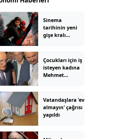
onomi Haberleri
Sinema
tarihinin yeni
gişe kralı
Örümcek Adam
rekoru yıktı
geçti
Çocukları için iş
isteyen kadına
Mehmet
Şimşek'ten
Kürtçe cevap
Vatandaşlara 'ev
almayın' çağrısı
yapıldı