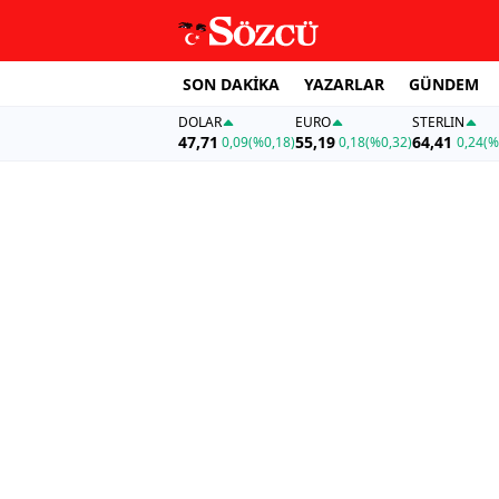
SON DAKİKA
YAZARLAR
GÜNDEM
DOLAR
EURO
STERLIN
47,71
55,19
64,41
0,09
(%0,18)
0,18
(%0,32)
0,24
(%