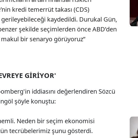
’nin kredi temerrüt takası (CDS)
 gerileyebileceği kaydedildi. Durukal Gün,
e benzer şekilde seçimlerden önce ABD’den
ği makul bir senaryo görüyoruz”
EVREYE GİRİYOR'
omberg'in iddiasını değerlendiren Sözcü
ingöl şöyle konuştu:
nemli. Neden bir seçim ekonomisi
n tecrübelerimiz şunu gösterdi.