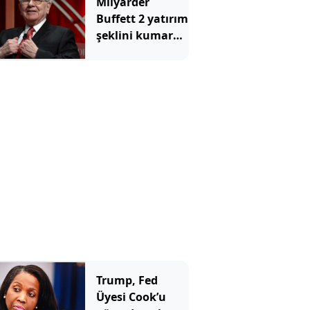
Milyarder
Buffett 2 yatırım
şeklini kumara
benzetti ve tüm
yatırımcılara
aynı mesajı
verdi
Trump, Fed
Üyesi Cook’u