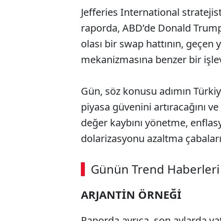
Jefferies International stratej
raporda, ABD’de Donald Trump 
olası bir swap hattının, geçen y
mekanizmasına benzer bir işlev 
Gün, söz konusu adımın Türkiye
piyasa güvenini artıracağını v
değer kaybını yönetme, enflasyo
dolarizasyonu azaltma çabaları
ABERİ OKU
➜
Günün Trend Haberleri
00:02
/ 08:06
ARJANTİN ÖRNEĞİ
Raporda ayrıca, son aylarda yatı