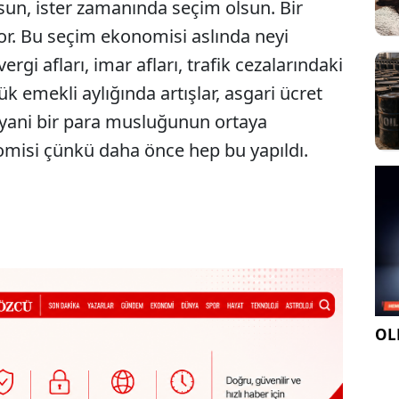
lsun, ister zamanında seçim olsun. Bir
or. Bu seçim ekonomisi aslında neyi
rgi afları, imar afları, trafik cezalarındaki
k emekli aylığında artışlar, asgari ücret
ar yani bir para musluğunun ortaya
omisi çünkü daha önce hep bu yapıldı.
OLE