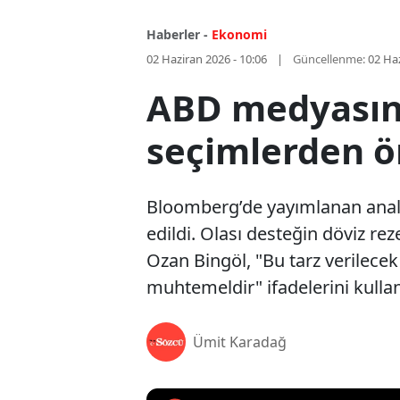
Haberler -
Ekonomi
02 Haziran 2026 - 10:06
Güncellenme:
02 Haz
ABD medyasın
seçimlerden ö
Bloomberg’de yayımlanan analiz
edildi. Olası desteğin döviz rez
Ozan Bingöl, "Bu tarz verilecek
muhtemeldir" ifadelerini kullan
Ümit Karadağ