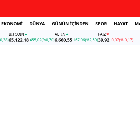
EKONOMİ
DÜNYA
GÜNÜN İÇİNDEN
SPOR
HAYAT
M
BITCOIN
ALTIN
FAİZ
65.122,18
6.660,55
39,92
0,38)
455,02
(%0,70)
167,96
(%2,59)
-0,07
(%-0,17)