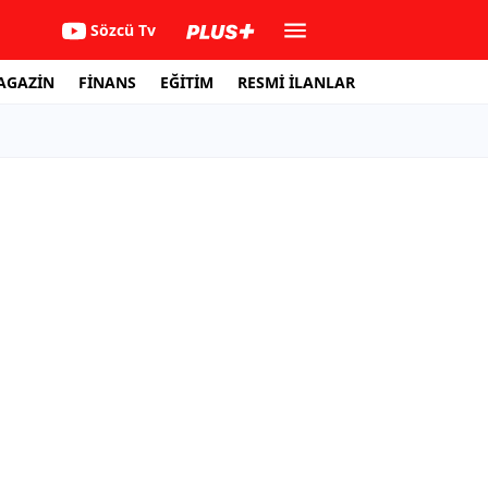
Sözcü Tv
AGAZİN
FİNANS
EĞİTİM
RESMİ İLANLAR