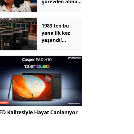
görevden alma
girişimini
yeniden başlattı
1983'ten bu
yana ilk kez
yaşandı!
ABD'nin devasa
depoları hızla
eriyor
D Kalitesiyle Hayat Canlanıyor