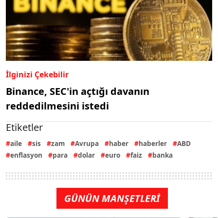
İlginizi Çekebilir
Binance, SEC'in açtığı davanın
reddedilmesini istedi
Etiketler
aile
sis
zam
Avrupa
haber
haberler
ABD
enflasyon
para
dolar
euro
faiz
banka
GÜNÜN MANŞETLERİ