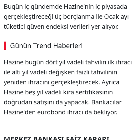
Bugün iç gündemde Hazine'nin iç piyasada
gerçekleştireceği üç borçlanma ile Ocak ayı
tüketici güven endeksi verileri yer alıyor.
Günün Trend Haberleri
00:03
/ 09:15
Hazine bugün dört yıl vadeli tahvilin ilk ihracı
Sesi Aç
ile altı yıl vadeli değişken faizli tahvilinin
yeniden ihracını gerçekleştirecek. Ayrıca
Hazine beş yıl vadeli kira sertifikasının
doğrudan satışını da yapacak. Bankacılar
Hazine'den eurobond ihracı da bekliyor.
MERKEZ BANKASI FAİZ KARARI