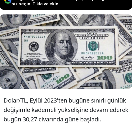
siz seçin! Tıkla ve ekle
Dolar/TL 30'un üzerinde yükselişini
sürdürüyor. Piyasalarda TCMB faiz
kararı beklenirken Hazine ihaleleri
izlenecek.
Dolar/TL, Eylül 2023'ten bugüne sınırlı günlük
değişimle kademeli yükselişine devam ederek
bugün 30,27 civarında güne başladı.