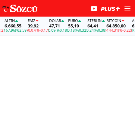
LTIN
FAİZ
DOLAR
EURO
STERLIN
BITCOIN
ALTI
.660,55
39,92
47,71
55,19
64,41
64.850,00
6.66
67,96
(%2,59)
-0,07
(%-0,17)
0,09
(%0,18)
0,18
(%0,32)
0,24
(%0,38)
-144,31
(%-0,22)
167,9