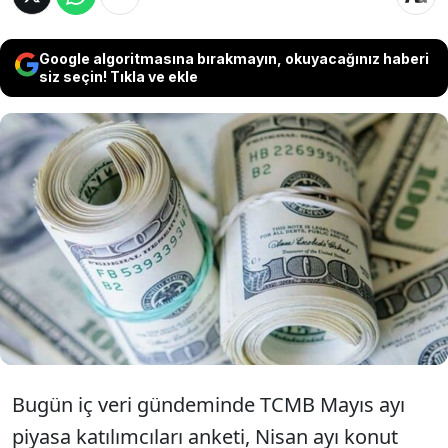
Google algoritmasına bırakmayın, okuyacağınız haberi
siz seçin! Tıkla ve ekle
Dolar/TL 32,5 seviyesinin altında yatay seyir
izlemeye devam ediyor. Yerel seçim sonrası
artan yabancı girişleri ise son dönemde en
çok TL tahvile yönelmeye başladı.
Bugün
iç veri gündeminde
TCMB Mayıs ayı
piyasa katılımcıları anketi, Nisan ayı konut