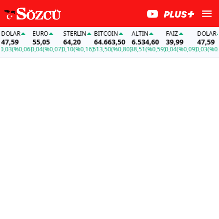
LAR
EURO
STERLIN
BITCOIN
ALTIN
FAİZ
DOLAR
,59
55,05
64,20
64.663,50
6.534,60
39,99
47,59
3
(%0,06)
0,04
(%0,07)
0,10
(%0,16)
513,50
(%0,80)
38,51
(%0,59)
0,04
(%0,09)
0,03
(%0,06)