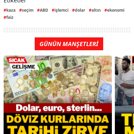
Etiketler
kaza
seçim
ABD
işlemci
dolar
altın
ekonomi
faiz
GÜNÜN MANŞETLERİ