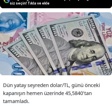
siz seçin! Tıkla ve ekle
Döviz kurları güne yükselişle başladı.
Dolar/TL, güne yatay başlamasının
ardından 45,59 seviyesine yükselerek
rekor tazeledi.
Dün yatay seyreden dolar/TL, günü önceki
kapanışın hemen üzerinde 45,5840'tan
tamamladı.