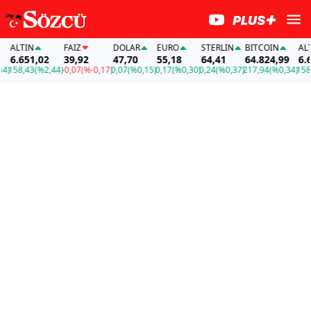
ALTIN
FAİZ
DOLAR
EURO
STERLIN
BITCOIN
ALTI
6.651,02
39,92
47,70
55,18
64,41
64.824,99
6.65
)
158,43
(%2,44)
-0,07
(%-0,17)
0,07
(%0,15)
0,17
(%0,30)
0,24
(%0,37)
217,94
(%0,34)
158,4