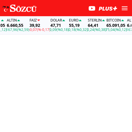
ALTIN
FAİZ
DOLAR
EURO
STERLIN
BITCOIN
ALTI
5
6.660,55
39,92
47,71
55,19
64,41
65.091,05
6.66
2)
167,96
(%2,59)
-0,07
(%-0,17)
0,09
(%0,18)
0,18
(%0,32)
0,24
(%0,38)
75,04
(%0,12)
167,9