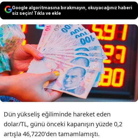
Google algoritmasına bırakmayın, okuyacağınız haberi
siz seçin! Tıkla ve ekle
Döviz kurları haftanın son işlem gününde
yükselişe geçti. Dolar/TL, güne yükselişle
başlamasının ardından 46,80 seviyesine
yükselerek rekor tazeledi.
Dün yükseliş eğiliminde hareket eden
dolar/TL, günü önceki kapanışın yüzde 0,2
artışla 46,7220'den tamamlamıştı.