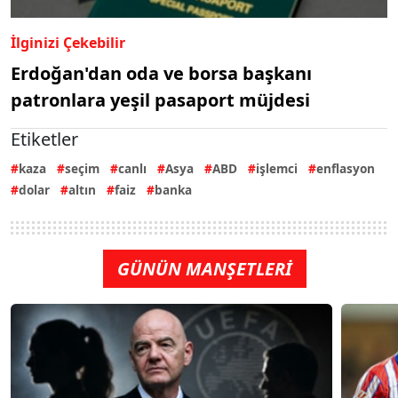
İlginizi Çekebilir
Erdoğan'dan oda ve borsa başkanı
patronlara yeşil pasaport müjdesi
Etiketler
kaza
seçim
canlı
Asya
ABD
işlemci
enflasyon
dolar
altın
faiz
banka
GÜNÜN MANŞETLERİ