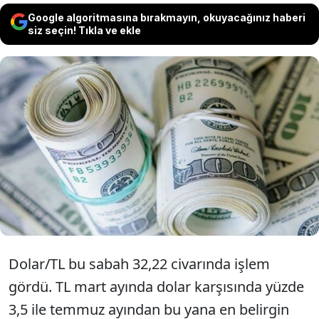
Google algoritmasına bırakmayın, okuyacağınız haberi
siz seçin! Tıkla ve ekle
Dolar/TL swap ve tahvil piyasasında
belirginleşen yabancı ilgisinin de
desteğiyle 32,5 seviyesinin altında yatay
seyrine devam etti.
Dolar/TL bu sabah 32,22 civarında işlem
gördü. TL mart ayında dolar karşısında yüzde
3,5 ile temmuz ayından bu yana en belirgin