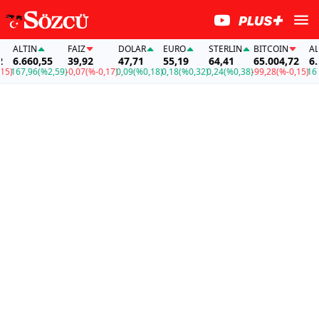
ALTIN
FAİZ
DOLAR
EURO
STERLIN
BITCOIN
ALTI
6.660,55
39,92
47,71
55,19
64,41
65.004,72
6.66
167,96
(%2,59)
-0,07
(%-0,17)
0,09
(%0,18)
0,18
(%0,32)
0,24
(%0,38)
-99,28
(%-0,15)
167,9