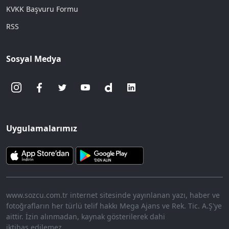
KVKK Başvuru Formu
RSS
Sosyal Medya
Uygulamalarımız
www.sozcu.com.tr internet sitesinde yayınlanan yazı, haber ve
fotoğrafların her türlü telif hakkı Mega Ajans ve Rek. Tic. A.Ş'ye
aittir. İzin alınmadan, kaynak gösterilerek dahi
iktibas edilemez.