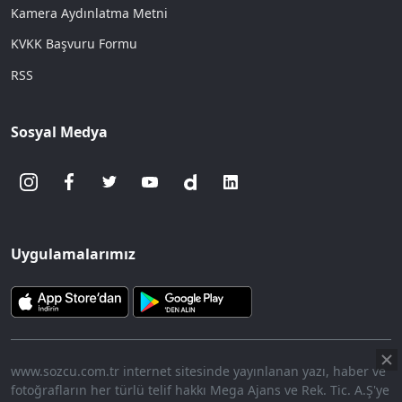
Kamera Aydınlatma Metni
KVKK Başvuru Formu
RSS
Sosyal Medya
Uygulamalarımız
www.sozcu.com.tr internet sitesinde yayınlanan yazı, haber ve
fotoğrafların her türlü telif hakkı Mega Ajans ve Rek. Tic. A.Ş'ye