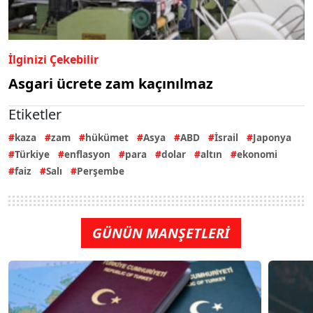
İlginizi Çekebilir
Asgari ücrete zam kaçınılmaz
Etiketler
kaza
zam
hükümet
Asya
ABD
İsrail
Japonya
Türkiye
enflasyon
para
dolar
altın
ekonomi
faiz
Salı
Perşembe
GÜNÜN MANŞETLERİ