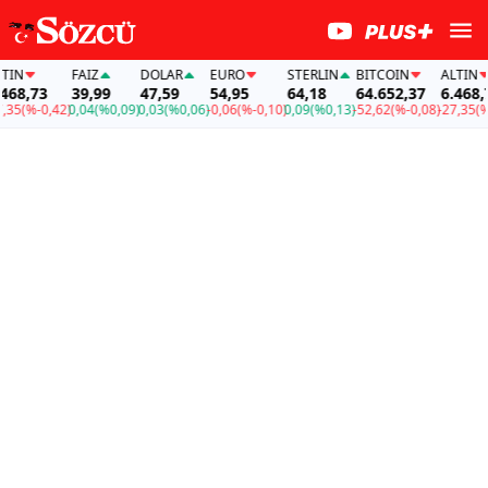
FAİZ
DOLAR
EURO
STERLIN
BITCOIN
ALTIN
,73
39,99
47,59
54,95
64,18
64.652,37
6.468,73
(%-0,42)
0,04
(%0,09)
0,03
(%0,06)
-0,06
(%-0,10)
0,09
(%0,13)
-52,62
(%-0,08)
-27,35
(%-0,4