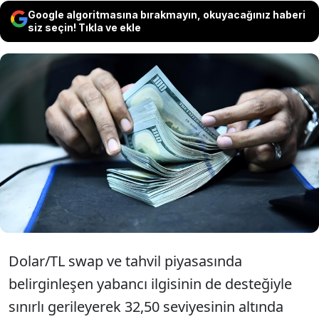
Google algoritmasına bırakmayın, okuyacağınız haberi
siz seçin! Tıkla ve ekle
Dolar kuru, tahvil ve swap piyasasında
görülen yabancı sıcak para girişlerinin
etkisiyle 32,50'nin altında yatay seyrini
sürdürüyor. Piyasada bugün gündemde,
Hazine'nin borçlanma ihaleleri olacak.
Dolar/TL swap ve tahvil piyasasında
belirginleşen yabancı ilgisinin de desteğiyle
sınırlı gerileyerek 32,50 seviyesinin altında