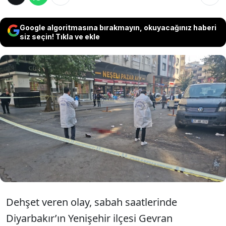
Google algoritmasına bırakmayın, okuyacağınız haberi
siz seçin! Tıkla ve ekle
Diyarbakır'da soygun amacıyla ekmek fırınına
giren Emrullah V., iki işçi ve müdahale eden
bir esnafı bıçakla yaraladı. O sırada olay
yerinden geçen bir polis memuru, saldırganı
bacağından vurarak yakaladı.
Dehşet veren olay, sabah saatlerinde
Diyarbakır’ın Yenişehir ilçesi Gevran