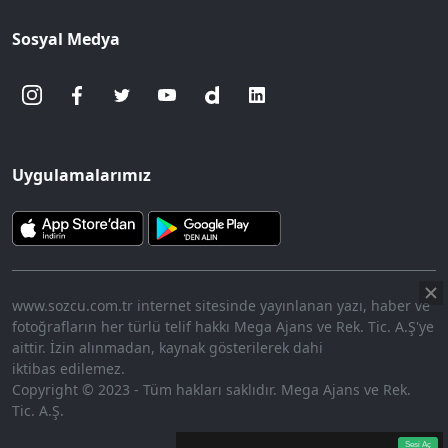
Sosyal Medya
Uygulamalarımız
www.sozcu.com.tr internet sitesinde yayınlanan yazı, haber ve
fotoğrafların her türlü telif hakkı Mega Ajans ve Rek. Tic. A.Ş'ye
aittir. İzin alınmadan, kaynak gösterilerek dahi
iktibas edilemez.
Copyright © 2023 - Tüm hakları saklıdır. Mega Ajans ve Rek.
Tic. A.Ş.
360p
Loaded
:
Sesi
16.31%
Aç
Sesi Aç