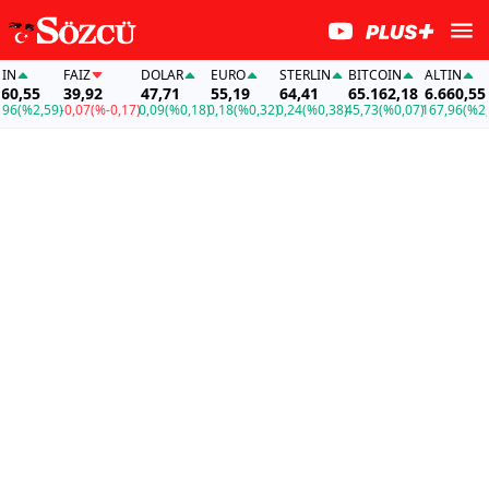
FAİZ
DOLAR
EURO
STERLIN
BITCOIN
ALTIN
F
55
39,92
47,71
55,19
64,41
65.162,18
6.660,55
%2,59)
-0,07
(%-0,17)
0,09
(%0,18)
0,18
(%0,32)
0,24
(%0,38)
45,73
(%0,07)
167,96
(%2,59)
-