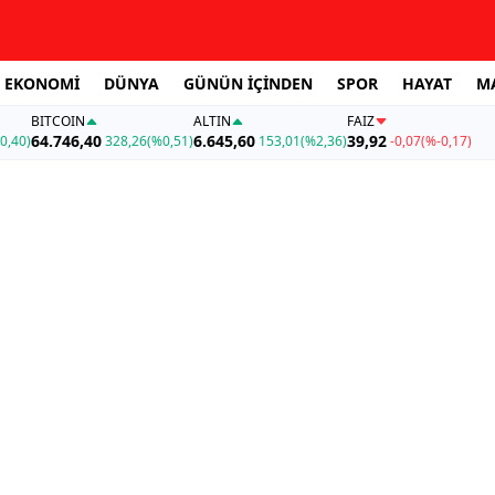
EKONOMİ
DÜNYA
GÜNÜN İÇİNDEN
SPOR
HAYAT
M
BITCOIN
ALTIN
FAİZ
64.746,40
6.645,60
39,92
0,40)
328,26
(%0,51)
153,01
(%2,36)
-0,07
(%-0,17)