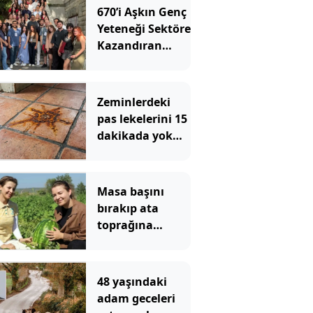
670’i Aşkın Genç
Yeteneği Sektöre
Kazandıran
UniChallenge+
12. Dönemini
Tamamladı
Zeminlerdeki
pas lekelerini 15
dakikada yok
ediyor:
Mutfaktaki 2
malzeme yeterli
Masa başını
bırakıp ata
toprağına
döndüler:
Üniversiteli iki
kardeş şimdi
48 yaşındaki
herkese ilham
adam geceleri
oluyor