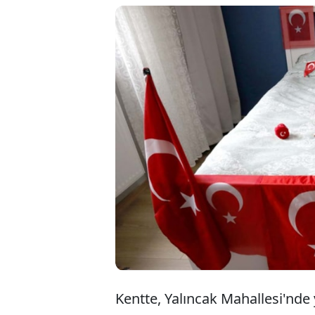
Trabzon'da 4 yaşınd
Türk bayrağı görünc
yıldızlı bayrakları,
yardımıyla yenisiyle
tercih eden Toprak'
Kentte, Yalıncak Mahallesi'nde 