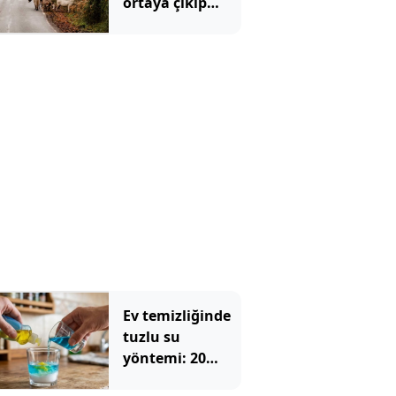
ortaya çıkıp
etrafa leş
bırakıyordu:
Nedeni tüm
mahalleyi
şaşırttı
Ev temizliğinde
tuzlu su
yöntemi: 20
yıllık ev