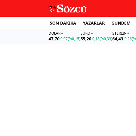
SON DAKİKA
YAZARLAR
GÜNDEM
DOLAR
EURO
STERLIN
47,70
55,20
64,43
0,07
(%0,15)
0,18
(%0,33)
0,26
(%