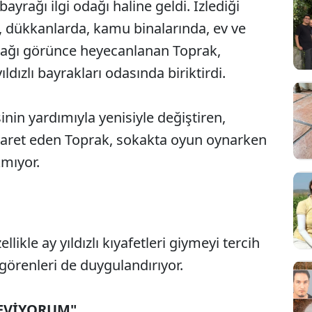
yrağı ilgi odağı haline geldi. İzlediği
, dükkanlarda, kamu binalarında, ev ve
yrağı görünce heyecanlanan Toprak,
ıldızlı bayrakları odasında biriktirdi.
inin yardımıyla yenisiyle değiştiren,
ziyaret eden Toprak, sokakta oyun oynarken
kmıyor.
likle ay yıldızlı kıyafetleri giymeyi tercih
 görenleri de duygulandırıyor.
SEVİYORUM"