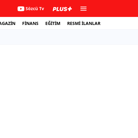
Sözcü Tv
AGAZİN
FİNANS
EĞİTİM
RESMİ İLANLAR