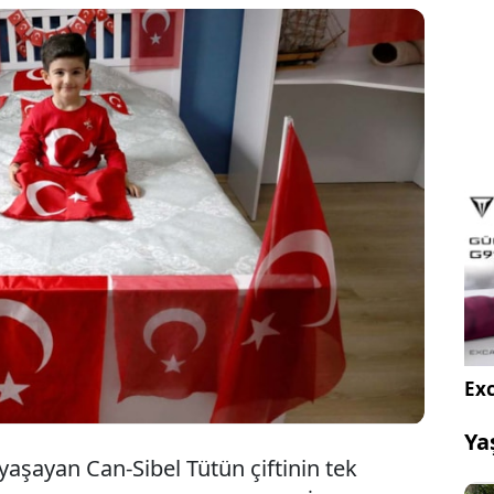
aki Toprak Tütün, sokakta, ev ve araçlarda asılı
e heyecanlanıyor, ailesinden isteyerek aldığı ay
 odasında biriktiriyor. Yırtık bayrak görünce ailesinin
 değiştiren ve özellikle ay yıldızlı kıyafetleri giymeyi
ın bayrak sevgisi, görenleri duygulandırıyor.
Exc
Ya
yaşayan Can-Sibel Tütün çiftinin tek