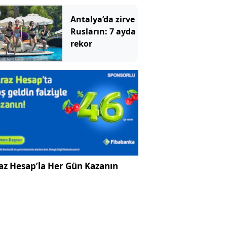
hanımları bile
deniyor
Antalya’da zirve
Rusların: 7 ayda
rekor
az Hesap’la Her Gün Kazanın