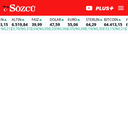
ALTIN
FAİZ
DOLAR
EURO
STERLIN
BITCOIN
ALT
15
6.519,84
39,99
47,59
55,06
64,29
64.413,15
6.
0,21)
23,76
(%0,37)
0,04
(%0,09)
0,03
(%0,06)
0,05
(%0,09)
0,19
(%0,30)
133,15
(%0,21)
23,