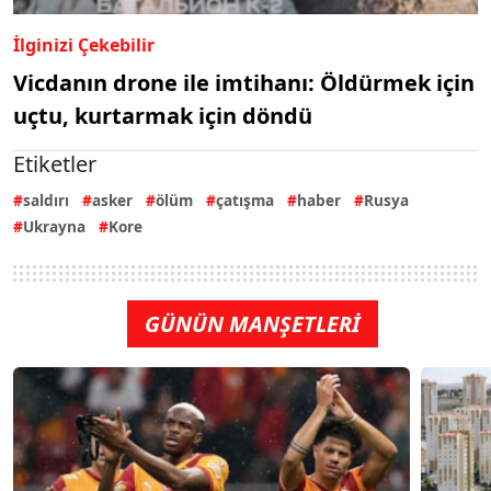
İlginizi Çekebilir
Vicdanın drone ile imtihanı: Öldürmek için
uçtu, kurtarmak için döndü
Etiketler
saldırı
asker
ölüm
çatışma
haber
Rusya
Ukrayna
Kore
GÜNÜN MANŞETLERİ