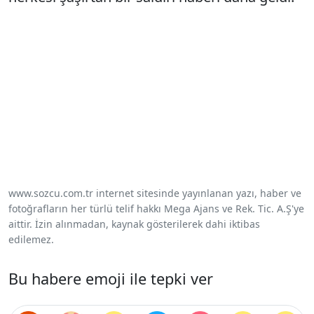
Oyuncaklar savaşa alet edildi
Kursk'ta, Ruslarla birlikte savaşan Kuzey
Koreli askerler Ukraynalı kaynaklara göre
büyük kayıplar verirken paylaşılan yeni bir
görüntü herkesi şaşırttı. Görüntülerde
Ukrayna Özel Kuvvetleri'nin insansız hava
www.sozcu.com.tr internet sitesinde yayınlanan yazı, haber ve
araçlarıyla Rus askerlerine ölümcül saldırılar
fotoğrafların her türlü telif hakkı Mega Ajans ve Rek. Tic. A.Ş'ye
düzenlediği görülüyor. Paylaşılan
aittir. İzin alınmadan, kaynak gösterilerek dahi iktibas
edilemez.
görüntülerde Ren geyikleri, penguenler ve
diğer Noel oyuncaklarıyla donatılan dronların
Bu habere emoji ile tepki ver
savaş alanında süzüldüğü ve askerlere
yaklaştığı görülüyor. Dronların askerlere