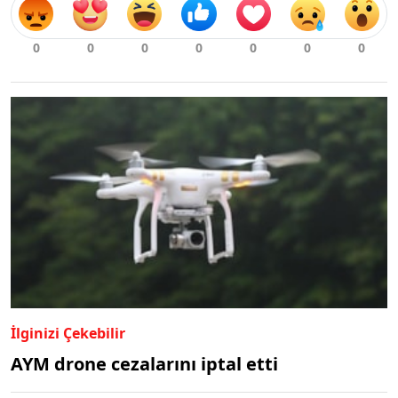
doğru daldıkları ve onların korku içinde
koştukları da görüntülerde yer alıyor.
İlginizi Çekebilir
AYM drone cezalarını iptal etti