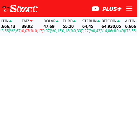
N
FAİZ
DOLAR
EURO
STERLIN
BITCOIN
ALTIN
6,13
39,92
47,69
55,20
64,45
64.930,05
6.666,13
5
(%2,67)
-0,07
(%-0,17)
0,07
(%0,15)
0,18
(%0,33)
0,27
(%0,43)
314,06
(%0,49)
173,55
(%2,