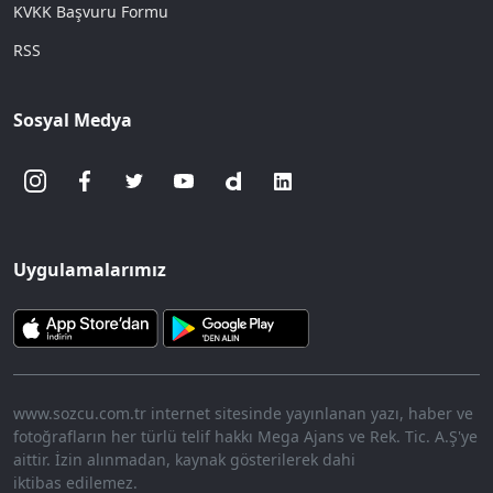
KVKK Başvuru Formu
RSS
Sosyal Medya
Uygulamalarımız
www.sozcu.com.tr internet sitesinde yayınlanan yazı, haber ve
fotoğrafların her türlü telif hakkı Mega Ajans ve Rek. Tic. A.Ş'ye
aittir. İzin alınmadan, kaynak gösterilerek dahi
iktibas edilemez.