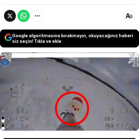
Google algoritmasına bırakmayın, okuyacağınız haberi
siz seçin! Tıkla ve ekle
Ukrayna, geçtiğimiz haftadan bu yana Rusya'da
yaşanan suikastların sorumlusu ilan edilirken
sahadaki çatışmalar hız kesmiyor. Son olarak Rus
askerlerine dronlarla hava saldırısı düzenleyen
Ukrayna, bu kez insansız hava araçlarındaki
silahların kameralarının hemen önüne Noel
oyuncakları yerleştirdi.