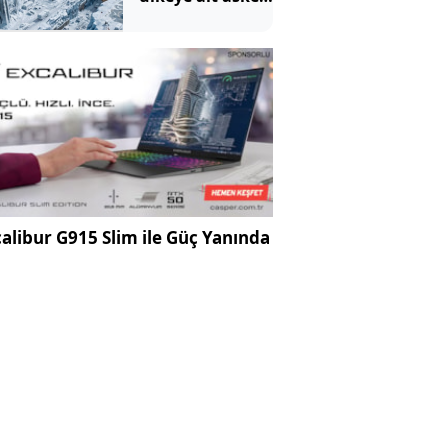
üs çıktı
alibur G915 Slim ile Güç Yanında