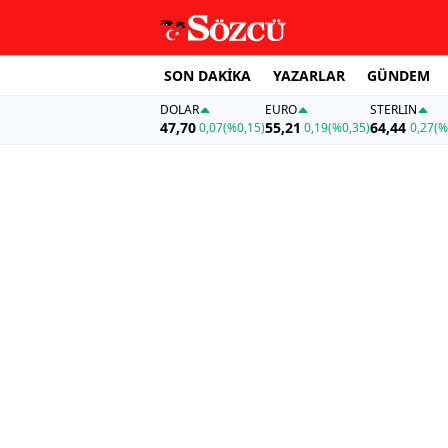
SON DAKİKA
YAZARLAR
GÜNDEM
DOLAR
EURO
STERLIN
47,70
55,21
64,44
0,07
(%0,15)
0,19
(%0,35)
0,27
(%