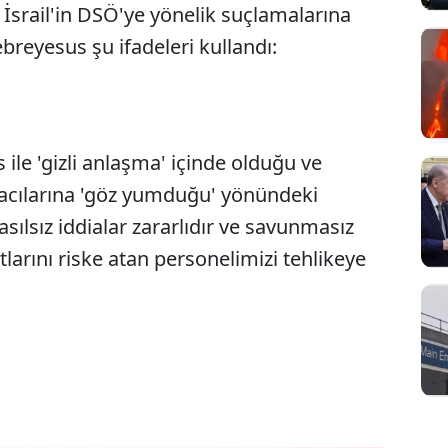
İsrail'in DSÖ'ye yönelik suçlamalarına
breyesus şu ifadeleri kullandı:
ile 'gizli anlaşma' içinde olduğu ve
Sesi Aç
in acılarına 'göz yumduğu' yönündeki
sılsız iddialar zararlıdır ve savunmasız
tlarını riske atan personelimizi tehlikeye