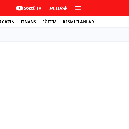
Sözcü Tv
AGAZİN
FİNANS
EĞİTİM
RESMİ İLANLAR