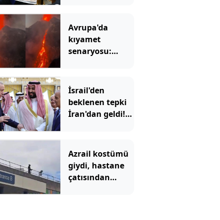
dedi
Avrupa'da
kıyamet
senaryosu:
Binlerce yıllık
korku gerçek mi
olacak?
İsrail'den
beklenen tepki
İran'dan geldi!
'Mekke
Anlaşması'
Tahran'ı kızdırdı
Azrail kostümü
giydi, hastane
çatısından
hastalara
göründü:
Mahkemede