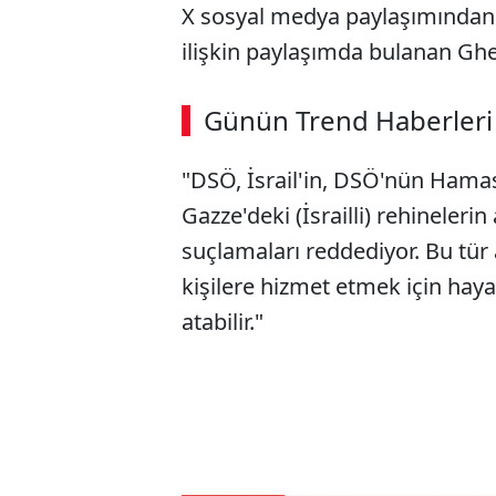
X sosyal medya paylaşımından 
ilişkin paylaşımda bulanan Ghe
ABERİ OKU
➜
Günün Trend Haberleri
00:02
/ 08:15
"DSÖ, İsrail'in, DSÖ'nün Hamas 
Gazze'deki (İsrailli) rehineler
suçlamaları reddediyor. Bu tür a
kişilere hizmet etmek için haya
atabilir."