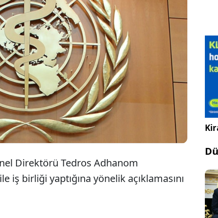
Dünya Sağlık örgütü, Hamas ile iş birliği içinde
oldukları iddialarına yönelik olarak açıklama
yaptı.
Kir
Dü
nel Direktörü Tedros Adhanom
 iş birliği yaptığına yönelik açıklamasını