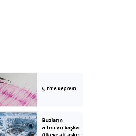
ilginç savunma
Çin’de deprem
Buzların
altından başka
ülkeye ait askeri