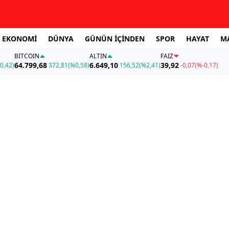
EKONOMİ
DÜNYA
GÜNÜN İÇİNDEN
SPOR
HAYAT
M
BITCOIN
ALTIN
FAİZ
64.799,68
6.649,10
39,92
0,42)
372,81
(%0,58)
156,52
(%2,41)
-0,07
(%-0,17)