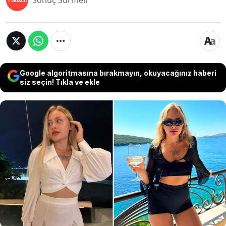
Sonuç Sürmeli
Google algoritmasına bırakmayın, okuyacağınız haberi
siz seçin! Tıkla ve ekle
Ukraynalı model Maria Kovalchuk'un Dubai'de bir
yol kenarında omurgası kırılmış ve 'kölevari'
yaralarla bulunması, şehrin güvenilirliğini
sorgulamaya açtı. Dubai'de yıllardır çalışan bir
avukatın açıklamaları, Dubai'nin 'sapkın şeyh
partilerinin' ve onları korumak için takınılan
tavrın karanlık yüzünü ortaya serdi.