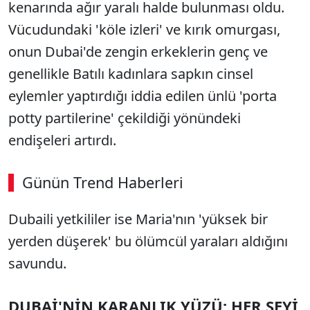
kenarında ağır yaralı halde bulunması oldu.
Vücudundaki 'köle izleri' ve kırık omurgası,
onun Dubai'de zengin erkeklerin genç ve
genellikle Batılı kadınlara sapkın cinsel
eylemler yaptırdığı iddia edilen ünlü 'porta
potty partilerine' çekildiği yönündeki
endişeleri artırdı.
Günün Trend Haberleri
Dubaili yetkililer ise Maria'nın 'yüksek bir
yerden düşerek' bu ölümcül yaraları aldığını
savundu.
DUBAİ'NİN KARANLIK YÜZÜ: HER ŞEYİ