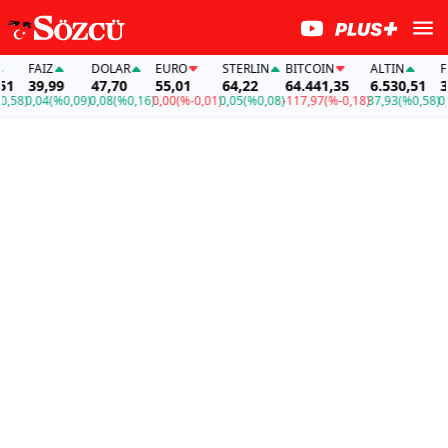
FAİZ
DOLAR
EURO
STERLIN
BITCOIN
ALTIN
FAİZ
39,99
47,70
55,01
64,22
64.441,35
6.530,51
39,9
)
0,04
(%0,09)
0,08
(%0,16)
0,00
(%-0,01)
0,05
(%0,08)
-117,97
(%-0,18)
37,93
(%0,58)
0,04
(