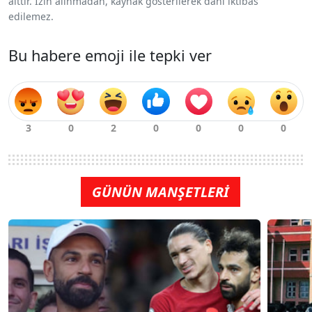
aittir. İzin alınmadan, kaynak gösterilerek dahi iktibas
edilemez.
Bu habere emoji ile tepki ver
GÜNÜN MANŞETLERİ