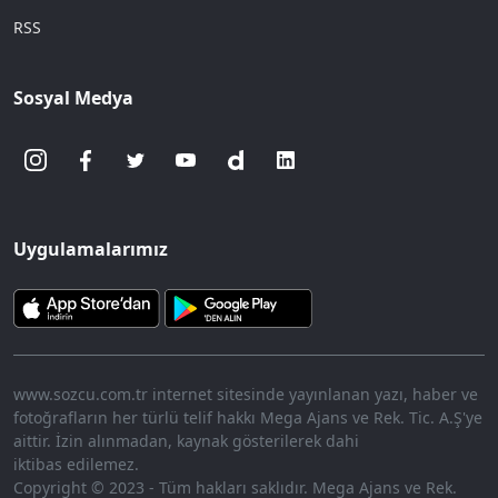
RSS
Sosyal Medya
Uygulamalarımız
www.sozcu.com.tr internet sitesinde yayınlanan yazı, haber ve
fotoğrafların her türlü telif hakkı Mega Ajans ve Rek. Tic. A.Ş'ye
aittir. İzin alınmadan, kaynak gösterilerek dahi
iktibas edilemez.
Copyright © 2023 - Tüm hakları saklıdır. Mega Ajans ve Rek.