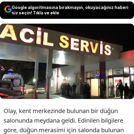
Google algoritmasına bırakmayın, okuyacağınız haberi
siz seçin! Tıkla ve ekle
Çorum'da bir düğün salonunda ikram
edilen yemekten zehirlendikleri
değerlendirilen, aralarında çocukların da
bulunduğu yaklaşık 50 kişi hastaneye
kaldırıldı.
Olay, kent merkezinde bulunan bir düğün
salonunda meydana geldi. Edinilen bilgilere
göre, düğün merasimi için salonda bulunan