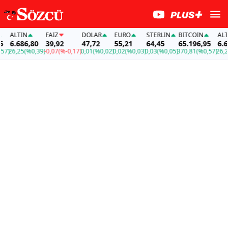
ALTIN
FAİZ
DOLAR
EURO
STERLIN
BITCOIN
ALTIN
6.686,80
39,92
47,72
55,21
64,45
65.196,95
6.686
)
26,25
(%0,39)
-0,07
(%-0,17)
0,01
(%0,02)
0,02
(%0,03)
0,03
(%0,05)
370,81
(%0,57)
26,25
(