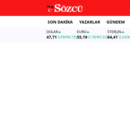
SON DAKİKA
YAZARLAR
GÜNDEM
DOLAR
EURO
STERLIN
47,71
55,19
64,41
0,09
(%0,18)
0,18
(%0,32)
0,24
(%