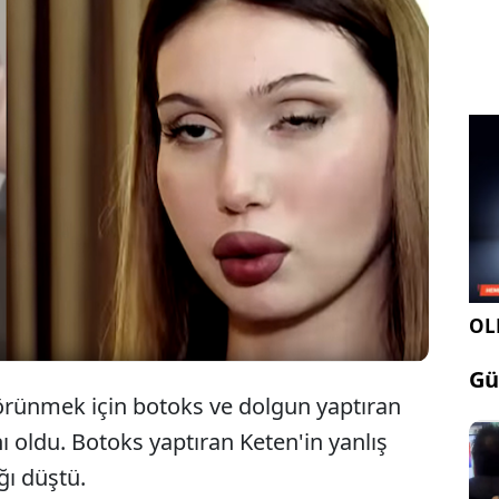
ne 3 ay kala botoks yaptıran kadının göz kapağı
 Şikayet için sahte uzmana yeniden gitmek isteyen
söz konusu ofisin apar topar kapatıldığını gördü.
OLE
Gü
örünmek için botoks ve dolgun yaptıran
 oldu. Botoks yaptıran Keten'in yanlış
ğı düştü.