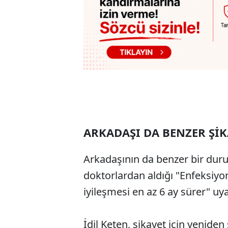
ARKADAŞI DA BENZER ŞİK
Arkadaşının da benzer bir dur
doktorlardan aldığı "Enfeksiy
iyileşmesi en az 6 ay sürer" uya
İdil Keten, şikayet için yenid