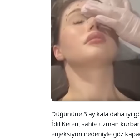
Düğünü
düştü.
kadın, 
Düğününe 3 ay kala daha iyi g
İdil Keten, sahte uzman kurbanı
enjeksiyon nedeniyle göz kapa