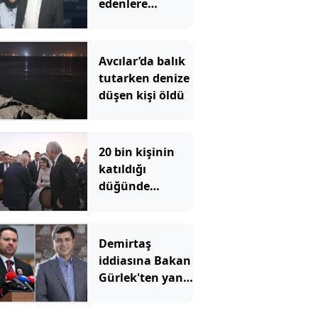
edenlere
operasyon!
Avcılar’da balık
tutarken denize
düşen kişi öldü
20 bin kişinin
katıldığı
düğünde
Bahçeli nikah
şahidi oldu
Demirtaş
iddiasına Bakan
Gürlek'ten yanıt
geldi