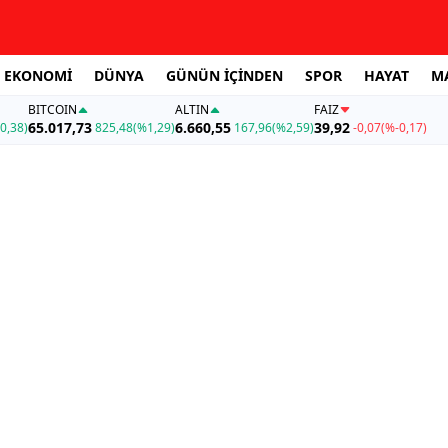
EKONOMİ
DÜNYA
GÜNÜN İÇİNDEN
SPOR
HAYAT
M
BITCOIN
ALTIN
FAİZ
65.017,73
6.660,55
39,92
0,38)
825,48
(%1,29)
167,96
(%2,59)
-0,07
(%-0,17)