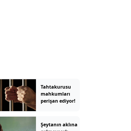
Tahtakurusu
mahkumları
perişan ediyor!
Şeytanın aklına