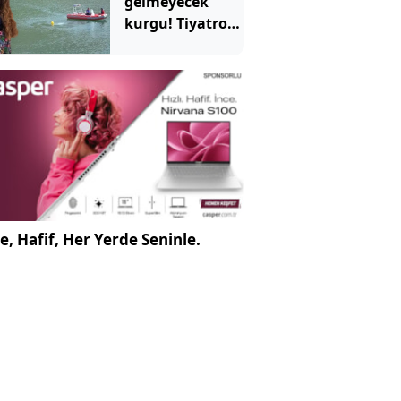
gelmeyecek
kurgu! Tiyatro
sahnesini sahte
delille kurdu
e, Hafif, Her Yerde Seninle.