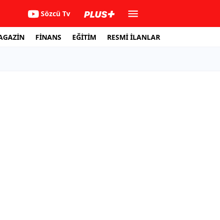
Sözcü Tv
AGAZİN
FİNANS
EĞİTİM
RESMİ İLANLAR