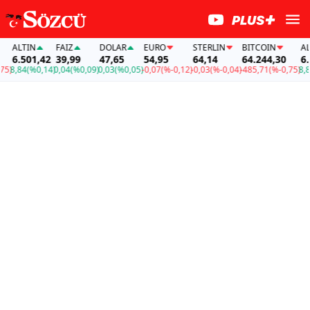
ALTIN
FAİZ
DOLAR
EURO
STERLIN
BITCOIN
ALTI
6.501,42
39,99
47,65
54,95
64,14
64.244,30
6.50
)
8,84
(%0,14)
0,04
(%0,09)
0,03
(%0,05)
-0,07
(%-0,12)
-0,03
(%-0,04)
-485,71
(%-0,75)
8,84
(