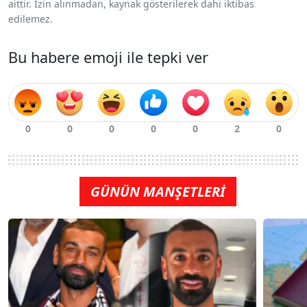
aittir. İzin alınmadan, kaynak gösterilerek dahi iktibas
edilemez.
Bu habere emoji ile tepki ver
GÜNÜN MANŞETLERİ