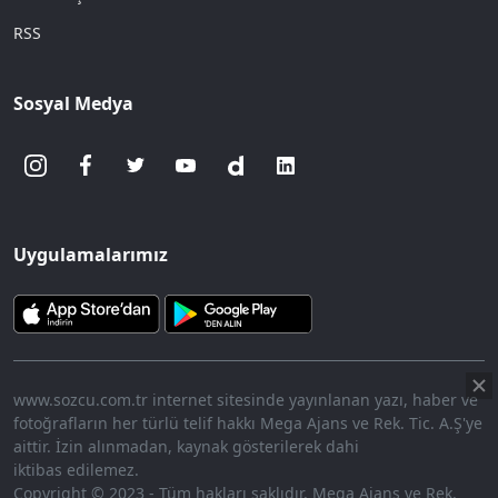
RSS
Sosyal Medya
Uygulamalarımız
www.sozcu.com.tr internet sitesinde yayınlanan yazı, haber ve
fotoğrafların her türlü telif hakkı Mega Ajans ve Rek. Tic. A.Ş'ye
aittir. İzin alınmadan, kaynak gösterilerek dahi
iktibas edilemez.
Copyright © 2023 - Tüm hakları saklıdır. Mega Ajans ve Rek.