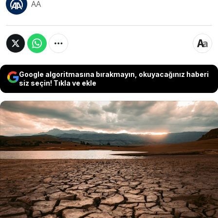
AA
Google algoritmasına bırakmayın, okuyacağınız haberi
siz seçin! Tıkla ve ekle
Dünya Bankası, küresel ölçekte her yıl 324
milyar metreküp tatlı suyun kaybedildiğini
açıkladı. Bu miktarın 280 milyon insanın yıllık su
ihtiyacını karşılamaya yettiğini belirten rapor,
kötü arazi kullanımı ve iklim krizinin su
kaynaklarını hızla tükettiğini ortaya koydu.