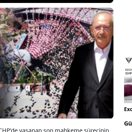
 kurultay iptali kararının ardından Özgür Özel’in
ğı on binler, dünya basınının odak noktası oldu.
e RFI gibi küresel medya devleri, yaşananları
ü toplumsal desteğinin kanıtı" ve "2028
k siyasi bir hamle" olarak yorumladı.
Exc
Gü
, CHP’de yaşanan son mahkeme sürecinin