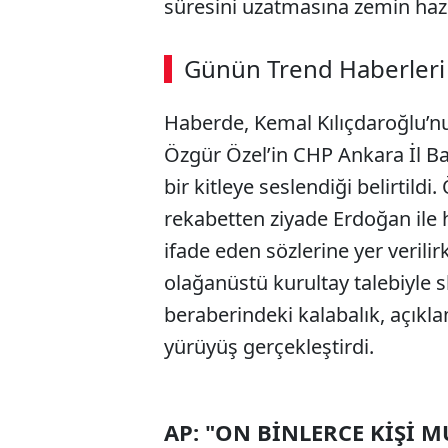
süresini uzatmasına zemin haz
ABERİ OKU
➜
Günün Trend Haberleri
00:02
/ 02:14
Haberde, Kemal Kılıçdaroğlu’n
Özgür Özel’in CHP Ankara İl B
bir kitleye seslendiği belirtildi
rekabetten ziyade Erdoğan ile
ifade eden sözlerine yer verili
olağanüstü kurultay talebiyle slo
beraberindeki kalabalık, açıkla
yürüyüş gerçekleştirdi.
AP: "ON BİNLERCE KİŞİ M