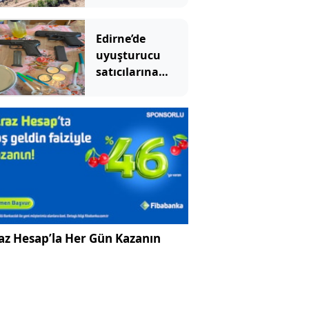
topluyorlar
Edirne’de
uyuşturucu
satıcılarına
operasyon: 2
tutuklama
az Hesap’la Her Gün Kazanın