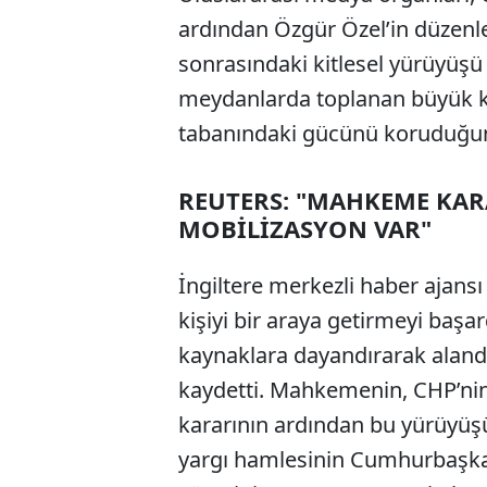
ardından Özgür Özel’in düzen
sonrasındaki kitlesel yürüyüşü 
meydanlarda toplanan büyük ki
tabanındaki gücünü koruduğunu
REUTERS: "MAHKEME KA
MOBİLİZASYON VAR"
İngiltere merkezli haber ajansı
kişiyi bir araya getirmeyi başar
kaynaklara dayandırarak alandak
kaydetti. Mahkemenin, CHP’nin 
kararının ardından bu yürüyüşü
yargı hamlesinin Cumhurbaşkan