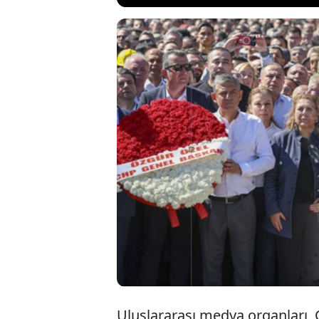
CHP'de mahkemenin
Ankara’da topladı
Reuters, AP, DW v
"muhalefetin güçl
seçimlerine yöneli
Uluslararası medya organları