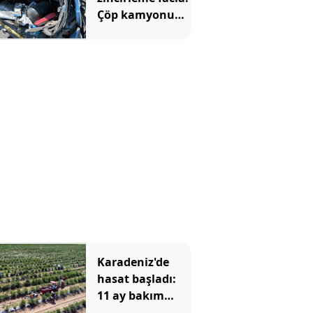
Çöp kamyonu
savurdu, TIR
önünde
metrelerce
sürükledi
Karadeniz'de
hasat başladı:
11 ay bakım
yapıp 1 ay