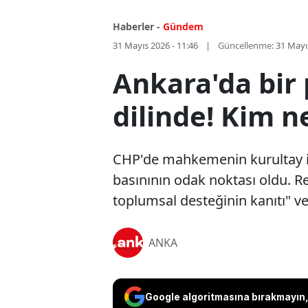
Haberler -
Gündem
31 Mayıs 2026 - 11:46
Güncellenme:
31 Mayı
Ankara'da bir
dilinde! Kim n
CHP'de mahkemenin kurultay ipt
basınının odak noktası oldu. R
toplumsal desteğinin kanıtı" ve
ANKA
Google algoritmasına bırakmayın, 