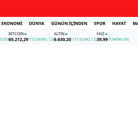
EKONOMİ
DÜNYA
GÜNÜN İÇİNDEN
SPOR
HAYAT
M
BITCOIN
ALTIN
FAİZ
65.212,29
6.630,20
39,99
0,05)
723,96
(%1,12)
137,62
(%2,12)
0,04
(%0,09)