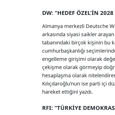
DW: "HEDEF ÖZEL'İN 202
Almanya merkezli Deutsche We
arkasında siyasi saikler arayan
tabanındaki birçok kişinin bu k
cumhurbaşkanlığı seçimlerinde
engelleme girişimi olarak değerl
çekişme olarak görmeyip doğrud
hesaplaşma olarak nitelendire
Kılıçdaroğlu’nun ise parti içi 
hareket ettiğini yazdı.
RFI: "TÜRKİYE DEMOKRASİ