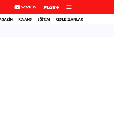
Sözcü Tv
AGAZİN
FİNANS
EĞİTİM
RESMİ İLANLAR