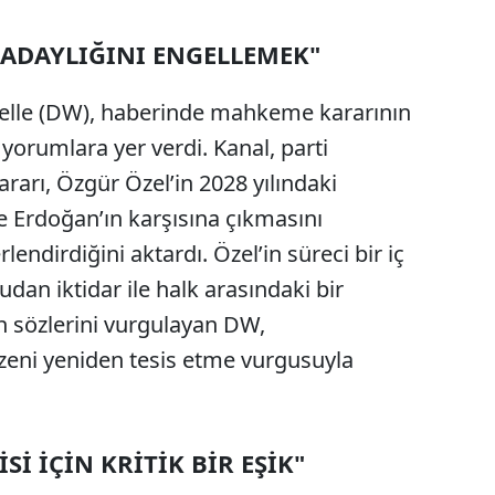
8 ADAYLIĞINI ENGELLEMEK"
lle (DW), haberinde mahkeme kararının
 yorumlara yer verdi. Kanal, parti
ararı, Özgür Özel’in 2028 yılındaki
 Erdoğan’ın karşısına çıkmasını
endirdiğini aktardı. Özel’in süreci bir iç
an iktidar ile halk arasındaki bir
n sözlerini vurgulayan DW,
düzeni yeniden tesis etme vurgusuyla
Sİ İÇİN KRİTİK BİR EŞİK"