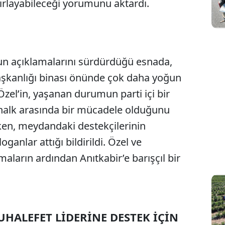
ırlayabileceği yorumunu aktardı.
un açıklamalarını sürdürdüğü esnada,
Sesi Aç
aşkanlığı binası önünde çok daha yoğun
. Özel’in, yaşanan durumun parti içi bir
 halk arasında bir mücadele olduğunu
rken, meydandaki destekçilerinin
ganlar attığı bildirildi. Özel ve
maların ardından Anıtkabir’e barışçıl bir
UHALEFET LİDERİNE DESTEK İÇİN