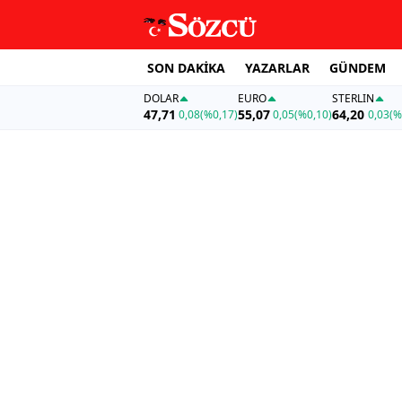
SON DAKİKA
YAZARLAR
GÜNDEM
DOLAR
EURO
STERLIN
47,71
55,07
64,20
0,08
(%0,17)
0,05
(%0,10)
0,03
(%