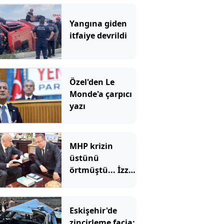
Yangına giden
itfaiye devrildi
Özel'den Le
Monde'a çarpıcı
yazı
MHP krizin
üstünü
örtmüştü... İzzet
Ulvi Yönter'den
'imza' yerine
'mesaj' geldi
Eskişehir'de
zincirleme facia: