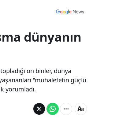
laşma dünyanın
opladığı on binler, dünya
 yaşananları "muhalefetin güçlü
ak yorumladı.