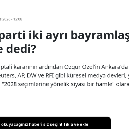
s 2026 - 12:08
 parti iki ayrı bayram
e dedi?
ali kararının ardından Özgür Özel’in Ankara’da t
euters, AP, DW ve RFI gibi küresel medya devleri,
 "2028 seçimlerine yönelik siyasi bir hamle" olar
okuyacağınız haberi siz seçin! Tıkla ve ekle