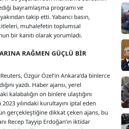
lediği bayramlaşma programı ve
yakından takip etti. Yabancı basın,
tleleri, muhalefetin toplumsal
n bir kanıtı olarak yorumladı.
RARINA RAĞMEN GÜÇLÜ BİR
 Reuters, Özgür Özel’in Ankara’da binlerce
dığını yazdı. Haber ajansı, yerel
i kalabalığın on binlere ulaştığını
2023 yılındaki kurultayını iptal eden
n gerçekleştiğine dikkat çeken ajans, bu
ı Recep Tayyip Erdoğan’ın iktidar