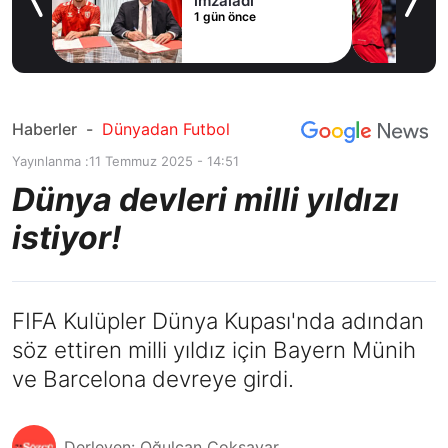
imzaladı
1 gün önce
du
Haberler
-
Dünyadan Futbol
Yayınlanma :
11 Temmuz 2025 - 14:51
Dünya devleri milli yıldızı
istiyor!
FIFA Kulüpler Dünya Kupası'nda adından
söz ettiren milli yıldız için Bayern Münih
ve Barcelona devreye girdi.
Derleyen: Oğulcan Çoksayar