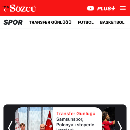
SPOR
TRANSFER GÜNLÜĞÜ
FUTBOL
BASKETBOL
lüğü
Transfer Günlüğü
Samsunspor,
Polonyalı stoperle