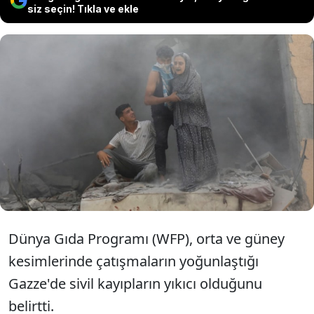
siz seçin! Tıkla ve ekle
İsrail'in Filistin'de saldırıları devam
ederken Birleşmiş Milletler bünyesinde
çalışmalarını sürdüren Dünya Gıda
Programı
Dünya Gıda Programı (WFP), orta ve güney
kesimlerinde çatışmaların yoğunlaştığı
Gazze'de sivil kayıpların yıkıcı olduğunu
belirtti.