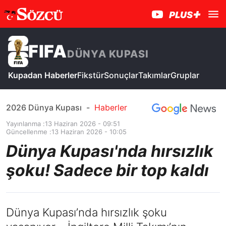
FIFA
DÜNYA KUPASI
Kupadan Haberler
Fikstür
Sonuçlar
Takımlar
Gruplar
2026 Dünya Kupası
-
Haberler
Yayınlanma :
13 Haziran 2026 - 09:51
Güncellenme :
13 Haziran 2026 - 10:05
Dünya Kupası'nda hırsızlık
şoku! Sadece bir top kaldı
Dünya Kupası’nda hırsızlık şoku