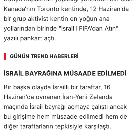
Kanada’nın Toronto kentinde, 12 Haziran'da
bir grup aktivist kentin en yoğun ana
yollarından birinde "İsrail'i FIFA'dan Atın"
yazılı pankart açtı.
GÜNÜN TREND HABERLERI
00:02
/ 08:15
İSRAİL BAYRAĞINA MÜSAADE EDİLMEDİ
Sesi Aç
Bir başka olayda İsrailli bir taraftar, 16
Haziran'da oynanan İran-Yeni Zelanda
maçında İsrail bayrağı açmaya çalıştı ancak
bu girişime hem müsaade edilmedi hem de
diğer taraftarların tepkisiyle karşılaştı.