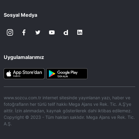
Sosyal Medya
Uygulamalarımız
www.sozcu.com.tr internet sitesinde yayınlanan yazı, haber ve
fotoğrafların her türlü telif hakkı Mega Ajans ve Rek. Tic. A.Ş'ye
aittir. İzin alınmadan, kaynak gösterilerek dahi iktibas edilemez.
Copyright © 2023 - Tüm hakları saklıdır. Mega Ajans ve Rek. Tic.
A.Ş.