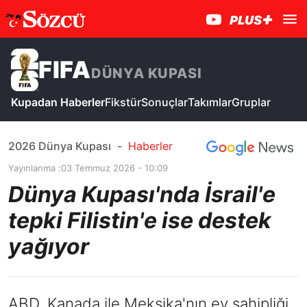
FIFA
DÜNYA KUPASI
Kupadan Haberler
Fikstür
Sonuçlar
Takımlar
Gruplar
2026 Dünya Kupası
-
Haberler
Yayınlanma :
03 Temmuz 2026 - 10:09
Dünya Kupası'nda İsrail'e
tepki Filistin'e ise destek
yağıyor
ABD, Kanada ile Meksika'nın ev sahipliği