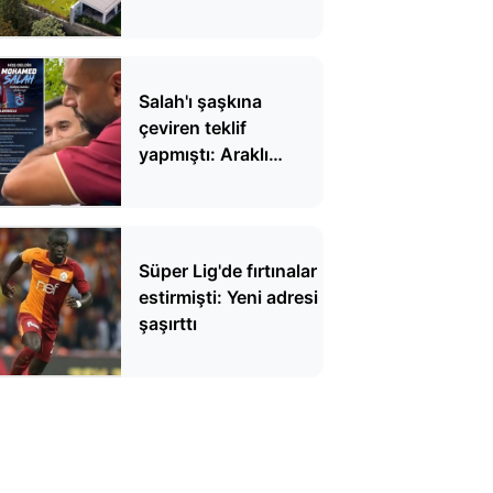
Salah'ı şaşkına
çeviren teklif
yapmıştı: Araklı
Belediye Başkanı'nın
bir garip teşekkür
listesi...
Süper Lig'de fırtınalar
estirmişti: Yeni adresi
şaşırttı