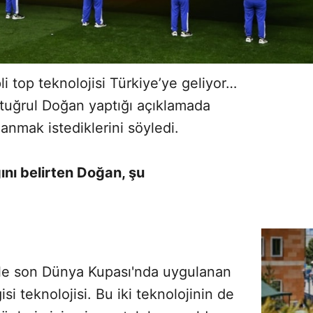
i top teknolojisi Türkiye’ye geliyor…
Ertuğrul Doğan yaptığı açıklamada
lanmak istediklerini söyledi.
ğını belirten Doğan, şu
kle son Dünya Kupası'nda uygulanan
Sesi Aç
gisi teknolojisi. Bu iki teknolojinin de