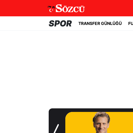
SPOR
TRANSFER GÜNLÜĞÜ
F
Transfer Günlüğü
Geleceği tartışma
konusuydu! Real