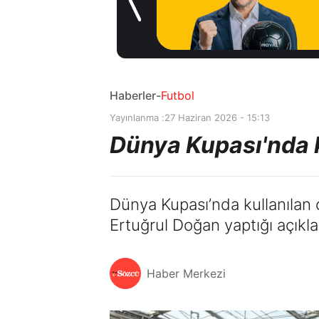
Madrid'den
14 saat önce
Vinicius Junior
kararı
Haberler
-
Futbol
Yayınlanma :
27 Haziran 2026 - 15:13
Dünya Kupası'nda ku
Dünya Kupası’nda kullanılan çi
Ertuğrul Doğan yaptığı açıkla
Haber Merkezi