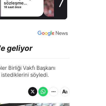
sözleşme
18 saat önce
imzaladı
e geliyor
er Birliği Vakfı Başkanı
stediklerini söyledi.