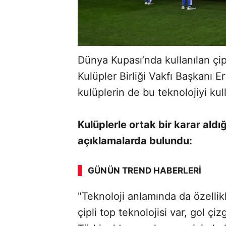
Dünya Kupası’nda kullanılan çipl
Kulüpler Birliği Vakfı Başkanı 
kulüplerin de bu teknolojiyi kul
Kulüplerle ortak bir karar aldı
açıklamalarda bulundu:
ABERİ OKU
➜
GÜNÜN TREND HABERLERI
00:02
/ 02:14
"Teknoloji anlamında da özelli
çipli top teknolojisi var, gol çiz