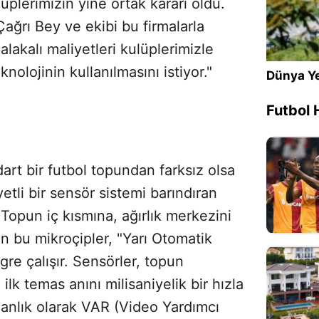
üplerimizin yine ortak kararı oldu.
Çağrı Bey ve ekibi bu firmalarla
lakalı maliyetleri kulüplerimizle
nolojinin kullanılmasını istiyor."
Dünya Ye
Futbol 
art bir futbol topundan farksız olsa
tli bir sensör sistemi barındıran
 Topun iç kısmına, ağırlık merkezini
n bu mikroçipler, "Yarı Otomatik
gre çalışır. Sensörler, topun
ilk temas anını milisaniyelik bir hızla
i anlık olarak VAR (Video Yardımcı