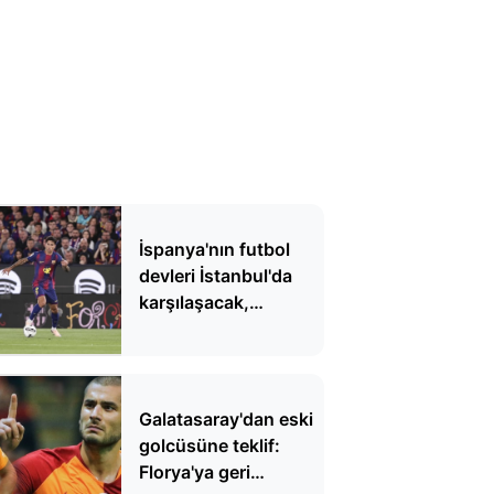
İspanya'nın futbol
devleri İstanbul'da
karşılaşacak,
Arabistan'dan
vazgeçtiler
Galatasaray'dan eski
golcüsüne teklif:
Florya'ya geri