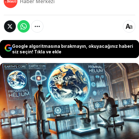
Haber Merkezi
Google algoritmasına bırakmayın, okuyacağınız haberi
siz seçin! Tıkla ve ekle
Bilim insanları, Dünya’nın çekirdeğinde büyük
miktarda ilkel helyum bulunabileceğini ortaya
koydu. Yeni araştırmaya göre, helyum atomları
yüksek basınç altında demirle bağ kurabiliyor, bu
da gezegenimizin en derin katmanlarının
kimyasal bileşimi hakkında mevcut anlayışımızı
değiştirebilir.