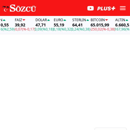
FAİZ
DOLAR
EURO
STERLIN
BITCOIN
ALTIN
55
39,92
47,71
55,19
64,41
65.015,99
6.660,55
%2,59)
-0,07
(%-0,17)
0,09
(%0,18)
0,18
(%0,32)
0,24
(%0,38)
-250,02
(%-0,38)
167,96
(%2,5