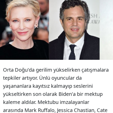
Mark Ruffalo, Jessica Chastain, Cate
Blanchett... Birbirinden ünlü yıldızlar
Biden'a Gazze ve İsrail'de ateşkes çağrısı
yapması için bir mektup yayınladı.
Orta Doğu'da gerilim yükselirken çatışmalara
tepkiler artıyor. Ünlü oyuncular da
yaşananlara kayıtsız kalmayıp seslerini
yükseltirken son olarak Biden'a bir mektup
kaleme aldılar. Mektubu imzalayanlar
arasında Mark Ruffalo, Jessica Chastian, Cate